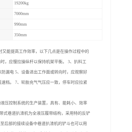
19200kg
7000mm
990mm
350mm
时又能提高工作效率，以下几点是在操作过程中的
向时，应慢拉操纵杆以保持机架平衡。 3、扒料工
以防漏电 5、设备进出工作面或转向时，应观察好
低速档。 7、轮胎充气气压应一致，停车时应拉紧
动液压控制系统的生产装置，具有、能耗小、效率
履带式巷道扒渣机为全液压履带结构，采用特的反铲
送至后部的接续设备中巷道扒渣机的铲斗也可以用