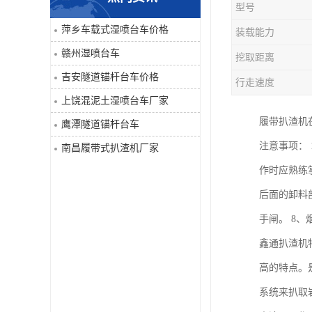
型号
单臂凿岩台车系列
萍乡车载式湿喷台车价格
装载能力
赣州湿喷台车
挖取距离
大坡度用履带扒渣机≤32度
吉安隧道锚杆台车价格
行走速度
隧道锚杆台车
上饶混泥土湿喷台车厂家
履带扒渣机
鹰潭隧道锚杆台车
混泥土湿喷台车
注意事项：
南昌履带式扒渣机厂家
巷道修复机
作时应熟练
后面的卸料
轮胎式双臂液压凿岩台车
手闸。 8
鑫通扒渣机
高的特点。
系统来扒取