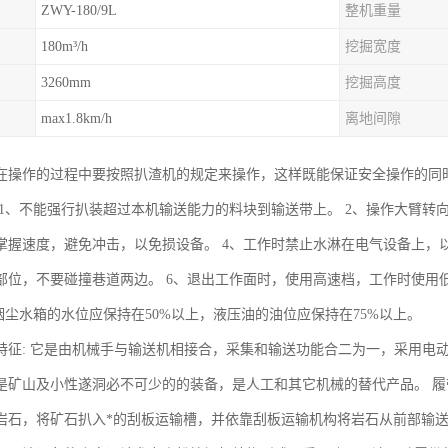
ZWY-180/9L
整机重量
180m³/h
挖掘宽度
3260mm
挖掘高度
max1.8km/h
离地间隙
在操作的过程中要按照扒渣机的规定来操作，这样既能保证安全操作的同
 1、不能强行扒装超过本机输送能力的料块到输送带上。 2、操作大臂转
掌握速度，避免冲击，以免损设备。 4、工作时禁止水淋在电气设备上，
部位，不要碰撞巷道两边。 6、退出工作面时，使用高速档，工作时使用
、烟尘水箱的水位应保持在50%以上，液压油的油位应保持在75%以上。
特征: 它是由机械手与输送机相接合，采集和输送功能合二为一，采用电
是矿山及小性遂洞必不可少的的装备，是人工和其它机械的替代产品。 
岩石，将矿石扒入*的刮板运输槽，并依靠刮板运输机构将岩石从前部输