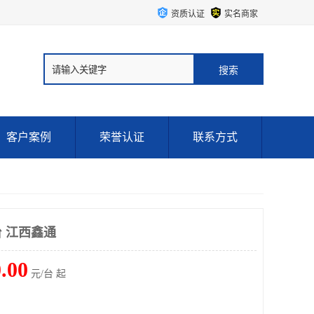
资质认证
实名商家
客户案例
荣誉认证
联系方式
台 江西鑫通
.00
元/台 起