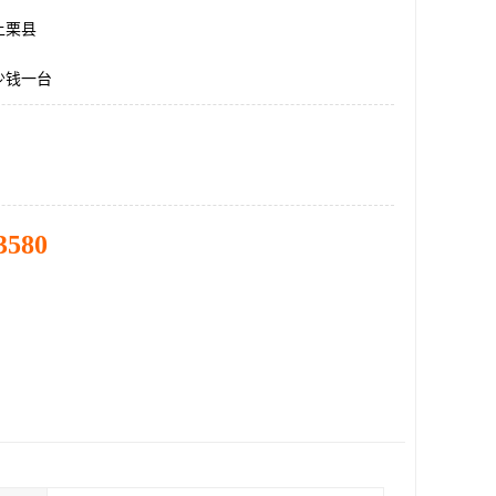
上栗县
少钱一台
3580