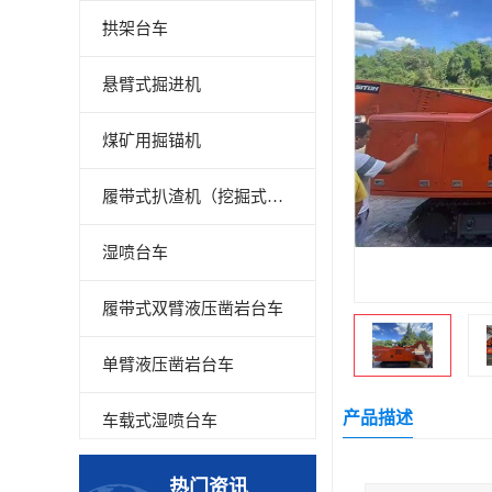
拱架台车
悬臂式掘进机
煤矿用掘锚机
履带式扒渣机（挖掘式装载机）
湿喷台车
履带式双臂液压凿岩台车
单臂液压凿岩台车
产品描述
车载式湿喷台车
多臂凿岩台车
热门资讯