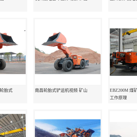
 轮胎式
南昌轮胎式铲运机视频 矿山
EBZ200M 
工作原理