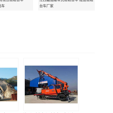
钻车
台车厂家