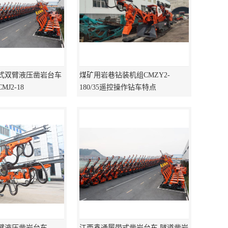
式双臂液压凿岩台车
煤矿用岩巷钻装机组CMZY2-
J2-18
180/35遥控操作钻车特点
臂液压凿岩台车
江西鑫通履带式凿岩台车 隧道凿岩