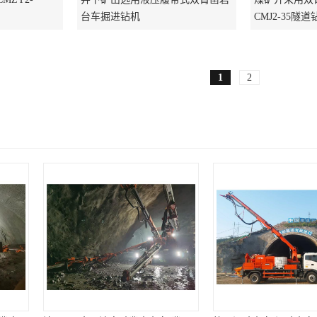
台车掘进钻机
CMJ2-35隧道
1
2