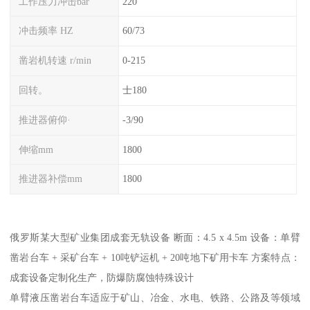
工作压力冲击bar
220
冲击频率 HZ
60/73
凿岩机转速 r/min
0-215
回转。
士180
推进器俯仰·
-3/90
伸缩mm
1800
推进器补偿mm
1800
俄罗斯某大型矿业集团成套无轨设备 断面：4.5 x 4.5m 设备：单臂
凿岩台车 + 采矿台车 + 10吨铲运机 + 20吨地下矿用卡车 方案特点：
成套设备定制化生产，防爆防腐蚀特殊设计
单臂液压凿岩台车适应于矿山、冶金、水电、铁路、公路及等领域