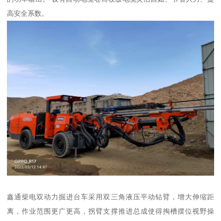
高安全系数。
鑫通柴电双动力掘进台车采用双三角液压平动钻臂，增大伸缩距
离，作业范围更广更高，拐臂支撑推进总成使得掏槽摆位视野操