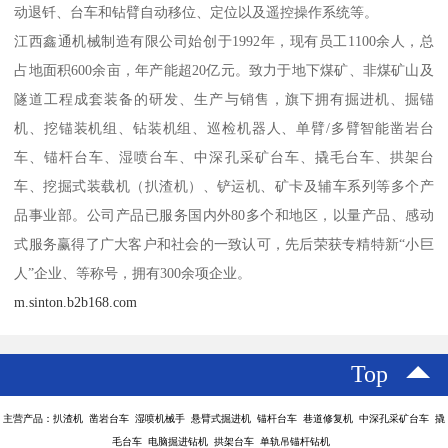
动退钎、台车和钻臂自动移位、定位以及遥控操作系统等。
江西鑫通机械制造有限公司始创于1992年，现有员工1100余人，总
占地面积600余亩，年产能超20亿元。致力于地下煤矿、非煤矿山及
隧道工程成套装备的研发、生产与销售，旗下拥有掘进机、掘锚
机、挖锚装机组、钻装机组、巡检机器人、单臂/多臂智能凿岩台
车、锚杆台车、湿喷台车、中深孔采矿台车、撬毛台车、拱架台
车、挖掘式装载机（扒渣机）、铲运机、矿卡及辅车系列等多个产
品事业部。公司产品已服务国内外80多个和地区，以量产品、感动
式服务赢得了广大客户和社会的一致认可，先后荣获专精特新“小巨
人”企业、等称号，拥有300余项企业。
m.sinton.b2b168.com
Top
主营产品：扒渣机 凿岩台车 湿喷机械手 悬臂式掘进机 锚杆台车 巷道修复机 中深孔采矿台车 撬
毛台车 电脑掘进钻机 拱架台车 单轨吊锚杆钻机