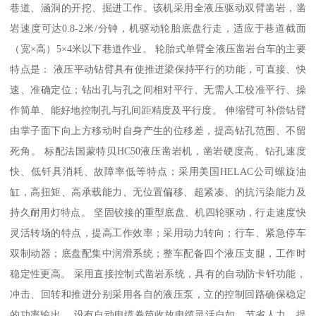
巷道、涵洞的开挖、掘进工作。该机采用全液压驱动双臂凿岩，凿
岩速度可达0.8-2米/分钟，机驱动轮胎底盘行走，适应于巷道截面
（宽×高）5×4米以下巷道作业。 轮胎式单臂全液压凿岩台车的主要
特点是： 液压平动钻臂具有使推进梁保持平行的功能，可直接、快
速、准确定位；钻出孔与孔之间相对平行、无需人工校准平行、操
作简单、能好地控制孔与孔间距精度及平行度。 伸缩臂可补偿钻臂
由掌子面下向上方移动时自身产生的位移差，提高钻孔范围、不留
死角。 标配法国蒙特贝HC50液压凿岩机，凿岩硬度高、钻孔速度
快、低钎具消耗、故障率低等特点；采用美国HELAC公司螺旋油
缸，高扭矩、高承载能力、无位置偏移、超紧凑、的抗污染能力及
持久耐用灯特点。 坚固铰接的重型底盘、机四轮驱动，行走速度快
灵活转场的特点，提高工作效率；采用动力转向；行车、紧急停车
双制动器；底盘配集中润滑系统；整车配备四个液压支腿，工作时
稳定性更高。 采用直接控制式凿岩系统，具有的自动防卡钎功能，
冲击、回转和推进分别采用各自的液压泵，立的控制回路确保稳定
的功率输出。 设有自动电缆卷筒收放电缆灵活自如、节省人力、提