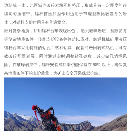
边结成一体，此区域内破碎岩块互相挤压，形成具有一定厚度的连
续均匀压缩带。锚杆挤压加固作用适用于节理裂隙比较发育的岩
体，对锚杆支护作用具有普遍意义。
应对复杂地质，矿用锚杆台车表现出色， 遇到破碎岩层、裂隙发育
等复杂地质条件，传统支护设备往往难以应对。鑫通机械矿用液压
锚杆台车采用特殊的钻孔工艺和钻具，配备冲击回转式钻机，可有
效破碎坚硬岩层，同时通过实时调整钻孔参数，减少钻孔坍塌风
险。在破碎岩层中，锚杆安装成功率仍能保持在 98% 以上，确保复
杂地质条件下的支护质量，为矿山安全开采保驾护航。