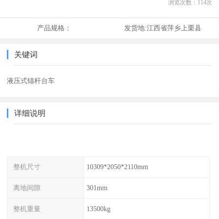
浏览次数：
114
次
产品规格：
发货地:
江西省萍乡上栗县
关键词
液压式锚杆台车
详细说明
整机尺寸
10309*2050*2110mm
离地间隙
301mm
整机重量
13500kg