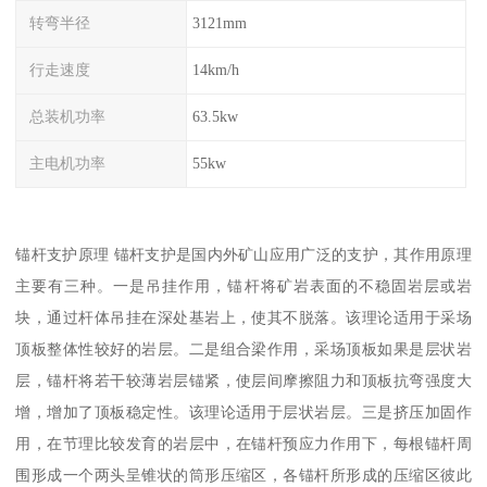
转弯半径
3121mm
行走速度
14km/h
总装机功率
63.5kw
主电机功率
55kw
锚杆支护原理 锚杆支护是国内外矿山应用广泛的支护，其作用原理
主要有三种。一是吊挂作用，锚杆将矿岩表面的不稳固岩层或岩
块，通过杆体吊挂在深处基岩上，使其不脱落。该理论适用于采场
顶板整体性较好的岩层。二是组合梁作用，采场顶板如果是层状岩
层，锚杆将若干较薄岩层锚紧，使层间摩擦阻力和顶板抗弯强度大
增，增加了顶板稳定性。该理论适用于层状岩层。三是挤压加固作
用，在节理比较发育的岩层中，在锚杆预应力作用下，每根锚杆周
围形成一个两头呈锥状的筒形压缩区，各锚杆所形成的压缩区彼此