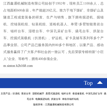
江西鑫通机械制造有限公司始创于1992年，现有员工1100余人，总
占地面积600余亩，年产能超20亿元。致力于地下煤矿、非煤矿山及
隧道工程成套装备的研发、生产与销售，旗下拥有掘进机、掘锚
机、挖锚装机组、钻装机组、巡检机器人、单臂/多臂智能凿岩台
车、锚杆台车、湿喷台车、中深孔采矿台车、撬毛台车、拱架台
车、挖掘式装载机（扒渣机）、铲运机、矿卡及辅车系列等多个产
品事业部。公司产品已服务国内外80多个和地区，以量产品、感动
式服务赢得了广大客户和社会的一致认可，先后荣获专精特新“小巨
人”企业、等称号，拥有400余项企业。
m.sinton.b2b168.com
Top
主营产品：扒渣机 凿岩台车 湿喷机械手 悬臂式掘进机 锚杆台车 巷道修复机 中深孔采矿台车 撬
毛台车 电脑掘进钻机 拱架台车 单轨吊锚杆钻机
版权所有：江西鑫通机械制造有限公司