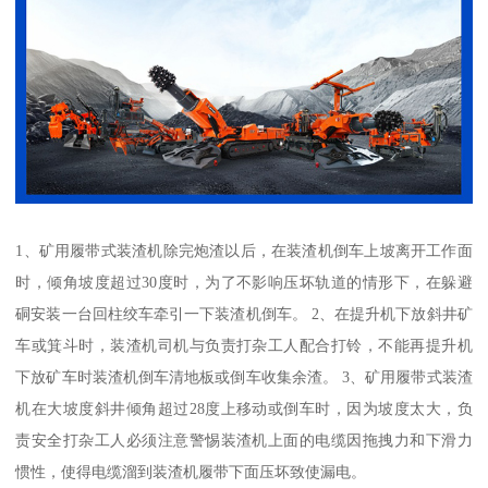
1、矿用履带式装渣机除完炮渣以后，在装渣机倒车上坡离开工作面
时，倾角坡度超过30度时，为了不影响压坏轨道的情形下，在躲避
硐安装一台回柱绞车牵引一下装渣机倒车。 2、在提升机下放斜井矿
车或箕斗时，装渣机司机与负责打杂工人配合打铃，不能再提升机
下放矿车时装渣机倒车清地板或倒车收集余渣。 3、矿用履带式装渣
机在大坡度斜井倾角超过28度上移动或倒车时，因为坡度太大，负
责安全打杂工人必须注意警惕装渣机上面的电缆因拖拽力和下滑力
惯性，使得电缆溜到装渣机履带下面压坏致使漏电。