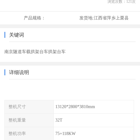
浏览次数：
121
次
产品规格：
发货地:
江西省萍乡上栗县
关键词
南京隧道车载拱架台车拱架台车
详细说明
整机尺寸
13120*2800*3810mm
整机重量
32T
整机功率
75+118KW