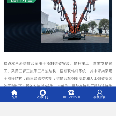
鑫通双凿岩拱锚台车用于预制拱架安装、锚杆施工、超前支护施
工。采用三臂三抓手三吊篮结构，搭载双锚杆系统，其中臂架采用
全滑移结构，由三臂遥控控制；拱锚台车钢架安装和人工钢架安装
的区别如下：设备安装以3榀为一个单位，拱架在钢筋厂提前连接为
整体，人工以1榀为一个单位；设备采用挖机配合吊放拱架，人工采
首页
在线QQ
18317993580
在线留言
用装载机配合端举拱架；单台设备即可完成锁脚、锚杆、超前支护
施工，人工安装需要开挖班配合钻孔施工。