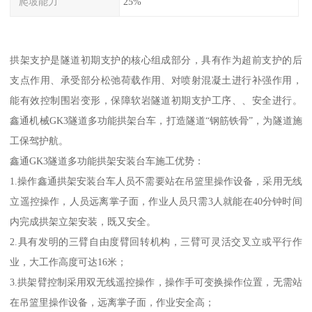
爬坡能力
25%
拱架支护是隧道初期支护的核心组成部分，具有作为超前支护的后
支点作用、承受部分松弛荷载作用、对喷射混凝土进行补强作用，
能有效控制围岩变形，保障软岩隧道初期支护工序、、安全进行。
鑫通机械GK3隧道多功能拱架台车，打造隧道“钢筋铁骨”，为隧道施
工保驾护航。
鑫通GK3隧道多功能拱架安装台车施工优势：
1.操作鑫通拱架安装台车人员不需要站在吊篮里操作设备，采用无线
立遥控操作，人员远离掌子面，作业人员只需3人就能在40分钟时间
内完成拱架立架安装，既又安全。
2.具有发明的三臂自由度臂回转机构，三臂可灵活交叉立或平行作
业，大工作高度可达16米；
3.拱架臂控制采用双无线遥控操作，操作手可变换操作位置，无需站
在吊篮里操作设备，远离掌子面，作业安全高；