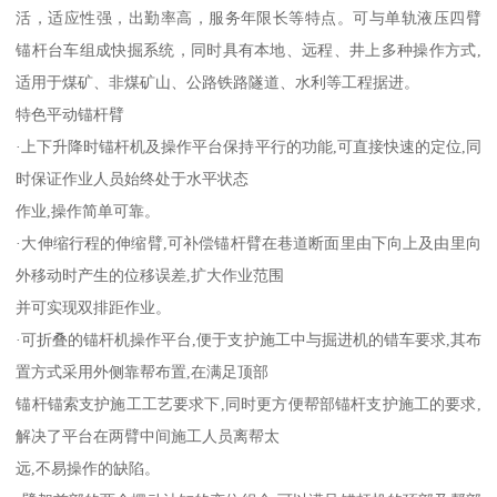
活，适应性强，出勤率高，服务年限长等特点。可与单轨液压四臂
锚杆台车组成快掘系统，同时具有本地、远程、井上多种操作方式,
适用于煤矿、非煤矿山、公路铁路隧道、水利等工程据进。
特色平动锚杆臂
·上下升降时锚杆机及操作平台保持平行的功能,可直接快速的定位,同
时保证作业人员始终处于水平状态
作业,操作简单可靠。
·大伸缩行程的伸缩臂,可补偿锚杆臂在巷道断面里由下向上及由里向
外移动时产生的位移误差,扩大作业范围
并可实现双排距作业。
·可折叠的锚杆机操作平台,便于支护施工中与掘进机的错车要求,其布
置方式采用外侧靠帮布置,在满足顶部
锚杆锚索支护施工工艺要求下,同时更方便帮部锚杆支护施工的要求,
解决了平台在两臂中间施工人员离帮太
远,不易操作的缺陷。