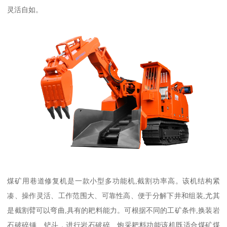
灵活自如。
煤矿用巷道修复机是一款小型多功能机,截割功率高。该机结构紧
凑、操作灵活、工作范围大、可靠性高、便于分解下井和组装,尤其
是截割臂可以弯曲,具有的耙料能力。可根据不同的工矿条件,换装岩
石破碎锤、铲斗，进行岩石破碎、炮采耙料功能该机既适合煤矿煤