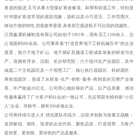
巷道的掘进,又可从事大型煤矿巷道修顶、刷帮和切底工作，特别是
针对煤矿巷道常现的底鼓现象，该机以其小巧灵活、工作范围大、
移动方便的特性,切底效率显著,具有其它掘进机不可比拟的优越性。
江西鑫通机械制造有限公司始创于1992年，现有员工1100余人，总
占地面积600余亩。公司秉承着“打造世界地下工程机械百年”的企业
愿景，致力于地下矿山、地下煤矿及隧道工程成套装备的研发与生
产。现拥有萍乡、沈阳、长沙研究院；六个现代化产业园区，其中
涵盖二个主机园区及一个智慧工厂、核心执行器园区、耗材园区、
再制造园区，形成了从研发-生产-销售-服务-再制造的完整产业体
系，年产能超20亿元。公司用心做好每款产品，以产品质量、感动
性服务赢得了广大客户和社会的一致认可，先后荣获专精特新“小巨
人”企业、等称号，拥有300余项企业。
公司将持续引进人才,优化团队作战力，以技术创新为发展主战略；
发挥敏锐、狼性、迅变的企业作风，聚焦品质，打造强势，为客户
提供更、更智能、更绿色的产品及服务。