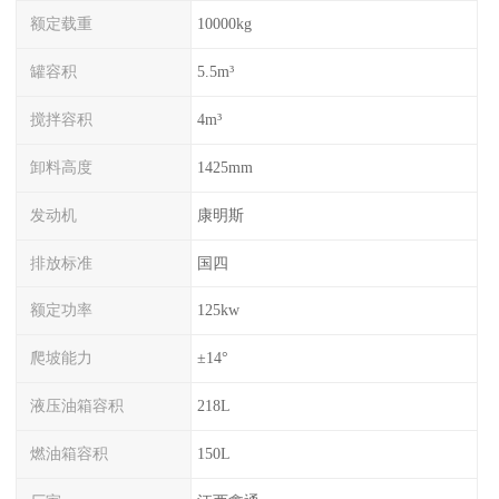
额定载重
10000kg
罐容积
5.5m³
搅拌容积
4m³
卸料高度
1425mm
发动机
康明斯
排放标准
国四
额定功率
125kw
爬坡能力
±14°
液压油箱容积
218L
燃油箱容积
150L