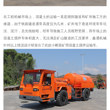
在工程机械市场上，混凝土的运输一直是困扰隧道和矿井施工方的
难题，由于铁路隧道通常高度仅为几米，矿井地下巷道环境常常坑
洼、泥泞，且光线较暗，经常导致施工人员视野受限，而市场上的
混凝土搅拌车体积庞大，无法满足矿山隧道的工况要求，鑫通机械
针对以上情况设计研发出了此款小断面矿用混凝土搅拌运输车。