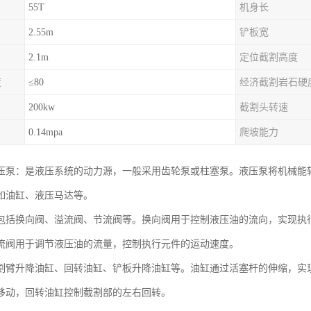
55T
机身长
2.55m
铲板宽
2.1m
定位截割高度
度
≤80
经济截割岩石硬
200kw
截割头转速
0.14mpa
爬坡能力
压泵：是液压系统的动力源，一般采用齿轮泵或柱塞泵。液压泵将机械能
如油缸、液压马达等。
包括换向阀、溢流阀、节流阀等。换向阀用于控制液压油的流向，实现执
流阀用于调节液压油的流量，控制执行元件的运动速度。
割臂升降油缸、回转油缸、铲板升降油缸等。油缸通过活塞杆的伸缩，实
移动，回转油缸控制截割部的左右回转。