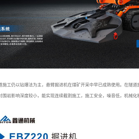
道施工仍以钻爆法为主，悬臂掘进机在煤矿开采中早已成熟使用。在隧道
对围岩影响深度较小，能实现连续截割施工，施工安全，噪音低，机械化