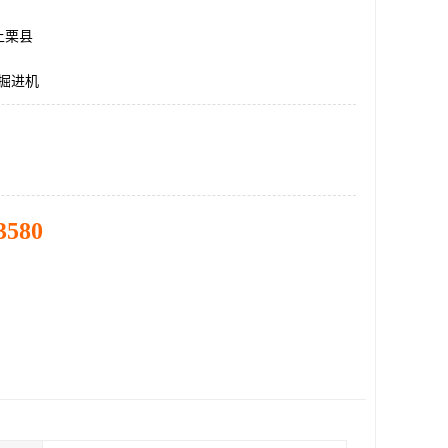
上栗县
0掘进机
3580