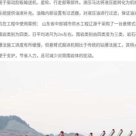
用于驱动刮板输送机、星轮、行走部等部件。液压马达将液压能转化为机
系统提供油液补充。油箱内部设置有过滤器，对液压油进行过滤，保证油
机在工程中使用案例： 山东省中部城市供水工程辽源干采购了一台悬臂
围岩类别为四类，日平均进尺为2m左右。围岩类别由四类变为三类，岩石
爆法施工进度有所缓慢，但悬臂式掘进机相比于传统的钻爆法施工，其特
便于支护，节省人力，且可减少对周围岩体的扰动。