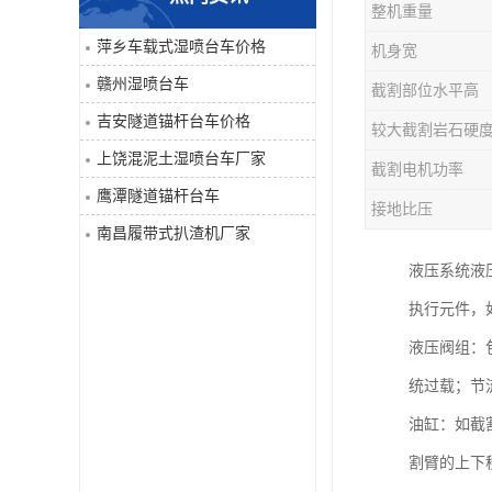
整机重量
单臂凿岩台车系列
萍乡车载式湿喷台车价格
机身宽
赣州湿喷台车
截割部位水平高
大坡度用履带扒渣机≤32度
吉安隧道锚杆台车价格
较大截割岩石硬
隧道锚杆台车
上饶混泥土湿喷台车厂家
截割电机功率
鹰潭隧道锚杆台车
混泥土湿喷台车
接地比压
南昌履带式扒渣机厂家
巷道修复机
液压系统液
执行元件，
轮胎式双臂液压凿岩台车
液压阀组：
统过载；节
油缸：如截
割臂的上下