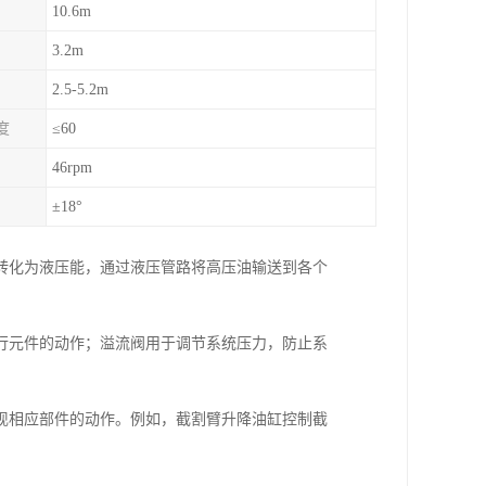
10.6m
3.2m
2.5-5.2m
度
≤60
46rpm
±18°
转化为液压能，通过液压管路将高压油输送到各个
行元件的动作；溢流阀用于调节系统压力，防止系
现相应部件的动作。例如，截割臂升降油缸控制截