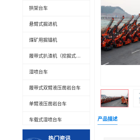
拱架台车
悬臂式掘进机
煤矿用掘锚机
履带式扒渣机（挖掘式装载机）
湿喷台车
履带式双臂液压凿岩台车
单臂液压凿岩台车
产品描述
车载式湿喷台车
多臂凿岩台车
热门资讯