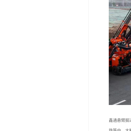
鑫通悬臂掘
路等中、大