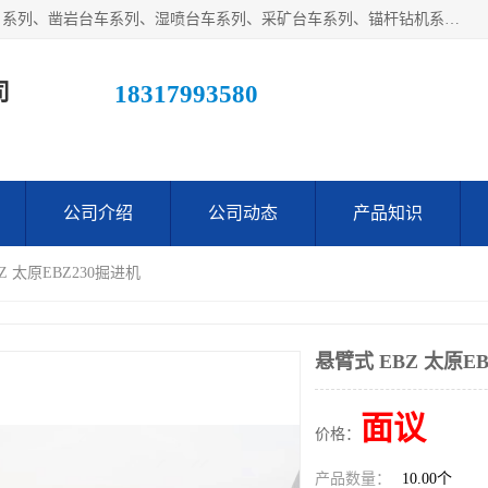
江西鑫通机械制造有限公司主营产品：履带装载机（扒渣机）系列、凿岩台车系列、湿喷台车系列、采矿台车系列、锚杆钻机系列、梭式矿车系列、电机车系列、砼搅拌运输车系列及后配套系列。公司在不断提升自身技术研发能力的同时引进德国、瑞典等国外先进技术和工艺，广泛征询用户意见，扬长避短，日趋完善和成熟，赢得了广大用户的青睐。
司
18317993580
公司介绍
公司动态
产品知识
Z 太原EBZ230掘进机
悬臂式 EBZ 太原E
面议
价格：
产品数量：
10.00个