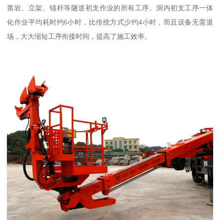
凿岩、立架、锚杆等隧道初支作业的所有工序。洞内初支工序一体
化作业平均耗时约6小时，比传统方式少约4小时，而且设备无需退
场，大大缩短工序衔接时间，提高了施工效率。