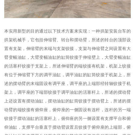
本实用新型的目的通过以下技术方案来实现：一种拱架安装台车的
拱架机械手，它包括伸缩臂、转台和摆动臂，所述的转台的顶部设
置有支架，伸缩臂的末端与支架铰接，支架与伸缩臂之间设置有大
臂变幅油缸，大臂变幅油缸的缸筒铰接于伸缩壁上，大臂变幅油缸
的活塞杆铰接于支架上，所述伸缩臂的端铰接有机架，机架上铰接
有位于伸缩臂下方的调平油缸，调平油缸的缸筒铰接于机架上，所
述的摆动臂的末端固设有调平座，调平座的上端部经转轴铰接于机
架上，调平座的下端部铰接于调平油缸的活塞杆上，所述的摆动臂
上还设置有摆动油缸，摆动油缸的缸筒铰接于摆动臂上，所述的摆
动臂的端铰接有俯仰座，俯仰座的一侧固设有连杆，连杆的另一端
铰接于摆动油缸的活塞杆上，俯仰座的另一侧设置有支撑平台和俯
仰油缸，支撑平台垂直于摆动臂设置且铰接于俯仰座的上端部，俯