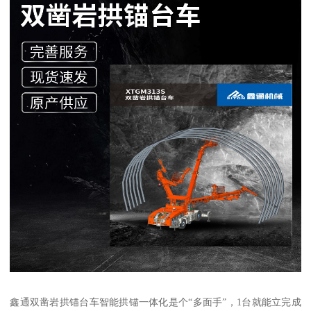
鑫通双凿岩拱锚台车智能拱锚一体化是个“多面手”，1台就能立完成