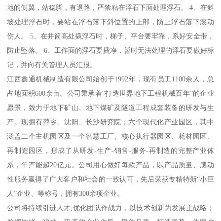
地的侧翼，站稳脚，有退路，严禁粘在浮石下面处理浮石。 4、在斜
坡处理浮石时，要站在浮石落下斜位置的上部，防止浮石落下滚动
伤人。 5、在井筒高处撬浮石时，梯子、平台要牢靠，系好安全带，
防止坠落。 6、工作面的浮石要撬净，暂时无法处理的浮石要做好标
记，并向有关管理人员汇报。
江西鑫通机械制造有限公司始创于1992年，现有员工1100余人，总
占地面积600余亩。公司秉承着“打造世界地下工程机械百年”的企业
愿景，致力于地下矿山、地下煤矿及隧道工程成套装备的研发与生
产。现拥有萍乡、沈阳、长沙研究院；六个现代化产业园区，其中
涵盖二个主机园区及一个智慧工厂、核心执行器园区、耗材园区、
再制造园区，形成了从研发-生产-销售-服务-再制造的完整产业体
系，年产能超20亿元。公司用心做好每款产品，以产品质量、感动
性服务赢得了广大客户和社会的一致认可，先后荣获专精特新“小巨
人”企业、等称号，拥有300余项企业。
公司将持续引进人才,优化团队作战力，以技术创新为发展主战略；