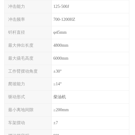
冲击能力
125-500J
冲击频率
700-1200HZ
钎杆直径
φ45mm
最大伸出长度
4800mm
最大撬毛高度
6000mm
工作臂摆动角度
±30°
爬坡能力
≤14°
驱动形式
柴油机
最小离地间隙
≥200mm
车架摆动
±7