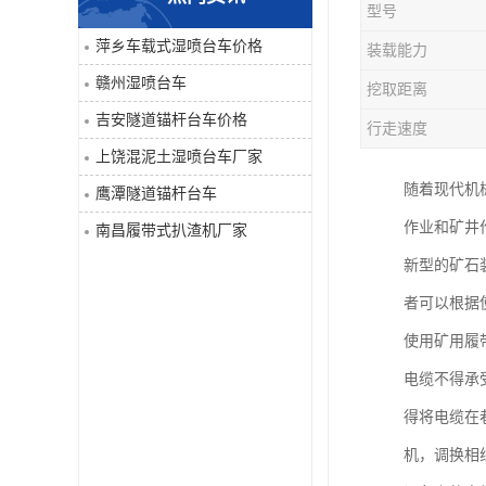
型号
单臂凿岩台车系列
萍乡车载式湿喷台车价格
装载能力
赣州湿喷台车
挖取距离
大坡度用履带扒渣机≤32度
吉安隧道锚杆台车价格
行走速度
隧道锚杆台车
上饶混泥土湿喷台车厂家
随着现代机
鹰潭隧道锚杆台车
混泥土湿喷台车
作业和矿井
南昌履带式扒渣机厂家
巷道修复机
新型的矿石
者可以根据
轮胎式双臂液压凿岩台车
使用矿用履
电缆不得承
得将电缆在
机，调换相