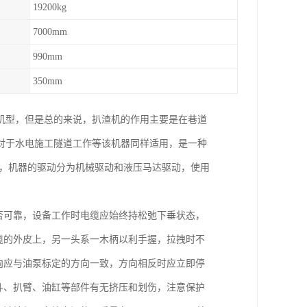
19200kg
7000mm
990mm
350mm
机型，但是总的来说，扒渣机的作用主要是在巷道
对于水电施工隧道工作等该机器同样适用，是一种
外，机器的驱动分为机械驱动和液压马达驱动，使用
否可靠，设备工作时电缆应始终持松弛下垂状态，
缆的外皮上，另一头系一木柄以利手握，拉拽时不
向应与油泵标定的方向一致，方向相反时应立即停
斗、扒臂、油缸等部件有无挤压和划伤，注意保护