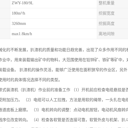
ZWY-180/9L
整机重量
180m³/h
挖掘宽度
3260mm
挖掘高度
max1.8km/h
离地间隙
械化的不断发展，扒渣机的质量和功能日趋完善，出现了众多作用不同的
作业中，用来装载输出矿中的物料，大范围使用在铅锌矿、铁矿等矿中，
装载设备。 扒渣机的操作灵活，能够广泛使用在面积狭窄的作业区，另
使用时的具体情况选择不同的类型。
带式装渣机（扒渣机）作业前的准备工作 （1）开机前应检查电缆悬挂是
受附加压力。 （2）电缆可以人工拉拽，方法是用软的绳带，一头扎在电
巷道底板上磨擦。 （3）电机转向的调整：点动电机按钮，电动机风扇转
线序位改变转向。 （4）检查各软管是否连接可靠，软管外皮与机架、扒