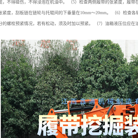
缆，不得碰伤，不得浸泡在机油中。 （5）检查两侧履带的张紧度，履带在链
张紧度，刮板链在链轮与托辊间的下垂量在10mm～20mm。 （6）检查
分的螺栓预紧情况，若有松动，须及时加以预紧。 （7）油箱液压位应在