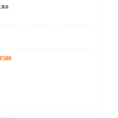
上栗县
3580