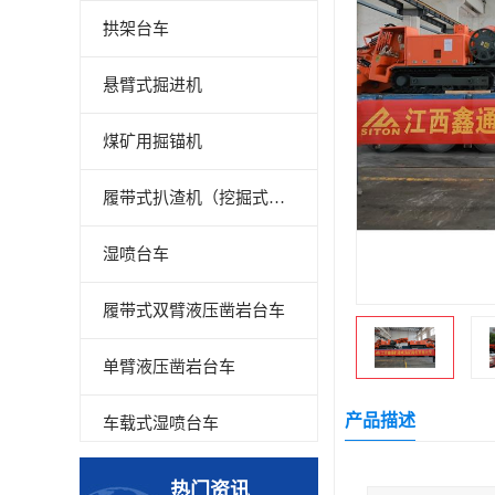
拱架台车
悬臂式掘进机
煤矿用掘锚机
履带式扒渣机（挖掘式装载机）
湿喷台车
履带式双臂液压凿岩台车
单臂液压凿岩台车
产品描述
车载式湿喷台车
多臂凿岩台车
热门资讯