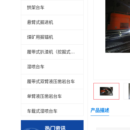
拱架台车
悬臂式掘进机
煤矿用掘锚机
履带式扒渣机（挖掘式装载机）
湿喷台车
履带式双臂液压凿岩台车
单臂液压凿岩台车
产品描述
车载式湿喷台车
多臂凿岩台车
热门资讯