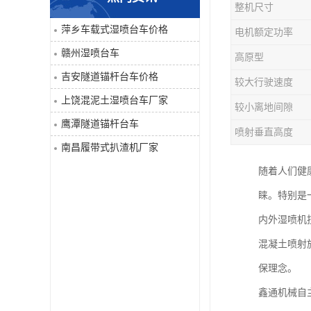
整机尺寸
单臂凿岩台车系列
萍乡车载式湿喷台车价格
电机额定功率
赣州湿喷台车
高原型
大坡度用履带扒渣机≤32度
吉安隧道锚杆台车价格
较大行驶速度
隧道锚杆台车
上饶混泥土湿喷台车厂家
较小离地间隙
鹰潭隧道锚杆台车
混泥土湿喷台车
喷射垂直高度
南昌履带式扒渣机厂家
巷道修复机
随着人们健
睐。特别是
轮胎式双臂液压凿岩台车
内外湿喷机
混凝土喷射
保理念。
鑫通机械自