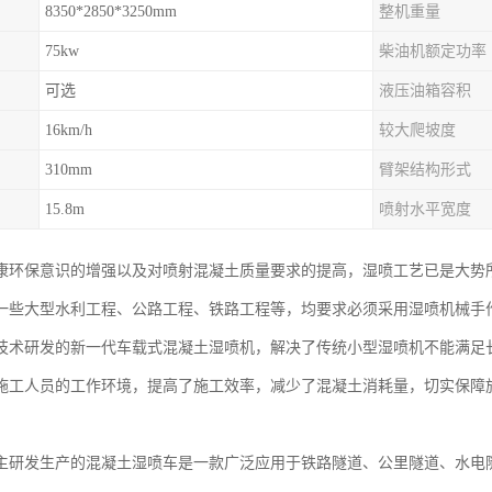
8350*2850*3250mm
整机重量
75kw
柴油机额定功率
可选
液压油箱容积
16km/h
较大爬坡度
310mm
臂架结构形式
15.8m
喷射水平宽度
康环保意识的增强以及对喷射混凝土质量要求的提高，湿喷工艺已是大势
一些大型水利工程、公路工程、铁路工程等，均要求必须采用湿喷机械手作业
技术研发的新一代车载式混凝土湿喷机，解决了传统小型湿喷机不能满足
施工人员的工作环境，提高了施工效率，减少了混凝土消耗量，切实保障
主研发生产的混凝土湿喷车是一款广泛应用于铁路隧道、公里隧道、水电