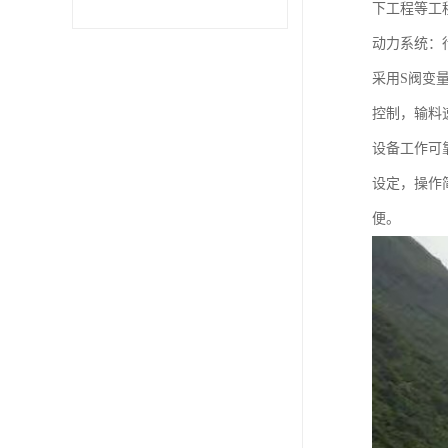
下工程等工
动力系统：
采用S阀变
控制，输料
设备工作可
设定，操作
便。