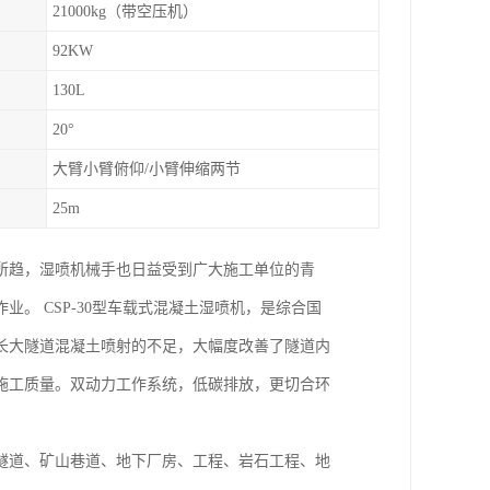
21000kg（带空压机）
92KW
130L
20°
大臂小臂俯仰/小臂伸缩两节
25m
所趋，湿喷机械手也日益受到广大施工单位的青
。 CSP-30型车载式混凝土湿喷机，是综合国
长大隧道混凝土喷射的不足，大幅度改善了隧道内
施工质量。双动力工作系统，低碳排放，更切合环
隧道、矿山巷道、地下厂房、工程、岩石工程、地