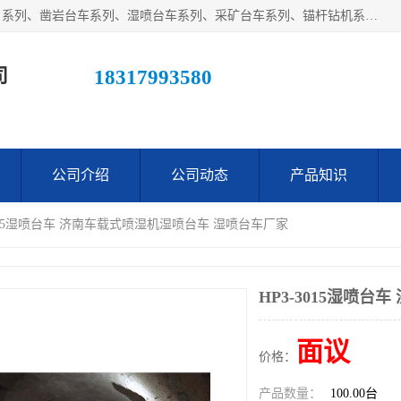
江西鑫通机械制造有限公司主营产品：履带装载机（扒渣机）系列、凿岩台车系列、湿喷台车系列、采矿台车系列、锚杆钻机系列、梭式矿车系列、电机车系列、砼搅拌运输车系列及后配套系列。公司在不断提升自身技术研发能力的同时引进德国、瑞典等国外先进技术和工艺，广泛征询用户意见，扬长避短，日趋完善和成熟，赢得了广大用户的青睐。
司
18317993580
公司介绍
公司动态
产品知识
-3015湿喷台车 济南车载式喷湿机湿喷台车 湿喷台车厂家
HP3-3015湿喷
面议
价格：
产品数量：
100.00台