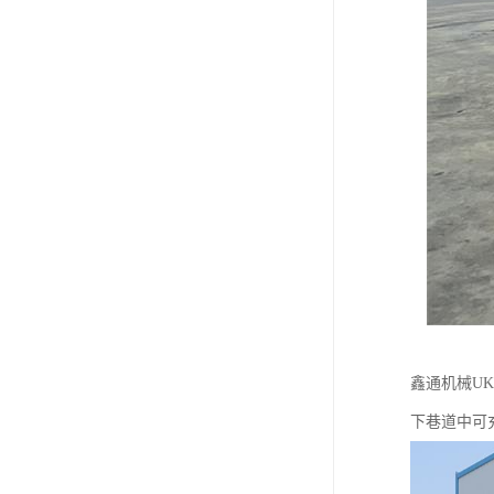
鑫通机械U
下巷道中可