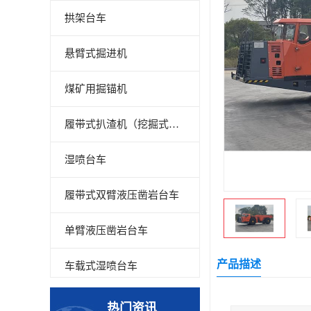
拱架台车
悬臂式掘进机
煤矿用掘锚机
履带式扒渣机（挖掘式装载机）
湿喷台车
履带式双臂液压凿岩台车
单臂液压凿岩台车
产品描述
车载式湿喷台车
多臂凿岩台车
热门资讯