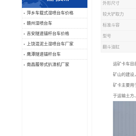
外形尺寸
单臂凿岩台车系列
萍乡车载式湿喷台车价格
较大铲取力
赣州湿喷台车
标准斗容
大坡度用履带扒渣机≤32度
吉安隧道锚杆台车价格
型号
隧道锚杆台车
上饶混泥土湿喷台车厂家
翻斗油缸
鹰潭隧道锚杆台车
混泥土湿喷台车
运矿卡车目
南昌履带式扒渣机厂家
巷道修复机
矿山的建设
矿卡主要用
轮胎式双臂液压凿岩台车
于运输土方