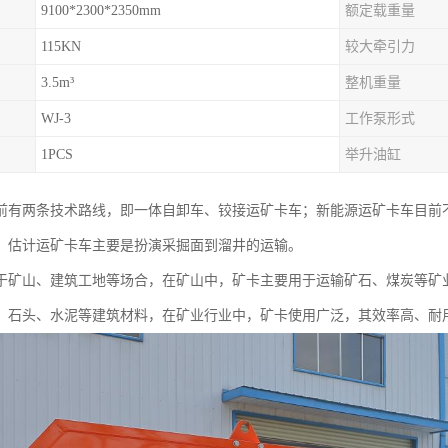
9100*2300*2350mm
额定载重量
115KN
较大牵引力
3.5m³
整机重量
WJ-3
工作泵形式
1PCS
举升油缸
前有两条技术路线，即一体自卸车、铰接运矿卡车；新能源运矿卡车目前
，估计运矿卡车主要是扮演采掘面到溜井的运输。
于矿山、建筑工地等场合，在矿山中，矿卡主要用于运输矿石、煤炭等矿
、石头、水泥等建筑材料，在矿业行业中，矿卡使用广泛，其效率高、耐