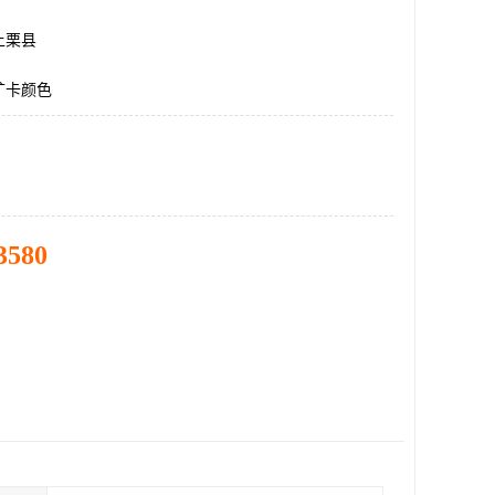
上栗县
矿卡颜色
3580