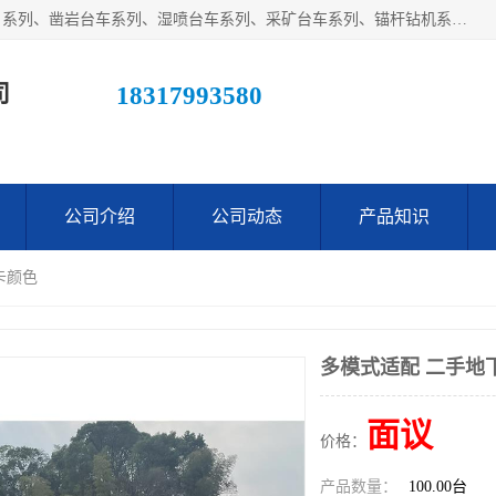
江西鑫通机械制造有限公司主营产品：履带装载机（扒渣机）系列、凿岩台车系列、湿喷台车系列、采矿台车系列、锚杆钻机系列、梭式矿车系列、电机车系列、砼搅拌运输车系列及后配套系列。公司在不断提升自身技术研发能力的同时引进德国、瑞典等国外先进技术和工艺，广泛征询用户意见，扬长避短，日趋完善和成熟，赢得了广大用户的青睐。
司
18317993580
公司介绍
公司动态
产品知识
卡颜色
多模式适配 二手地
面议
价格：
产品数量：
100.00台