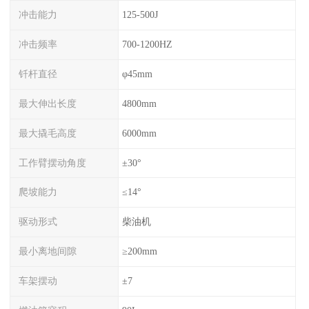
冲击能力
125-500J
冲击频率
700-1200HZ
钎杆直径
φ45mm
最大伸出长度
4800mm
最大撬毛高度
6000mm
工作臂摆动角度
±30°
爬坡能力
≤14°
驱动形式
柴油机
最小离地间隙
≥200mm
车架摆动
±7