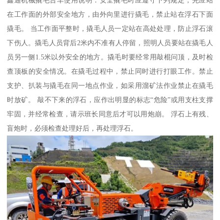
鑫通机械撬毛台车使用说明：安全撬毛时应遵守下列规定，先应站
在工作面的外部安全地方，由外向里进行撬毛，禁止站在浮石下面
撬毛。 当工作面平整时，撬毛人员一定站在高处处理，防止浮石滚
下伤人。撬毛人员背后2米内不准有人停留，照明人员要站在撬毛人
员另一侧1.5米以外安全的地方。撬毛时要经常用敲棍问顶，及时检
查顶板的安全情况。在撬毛过程中，禁止同时进行打眼工作。禁止
支护、扒装与撬毛在同一地点作业，如采用溜矿法作业禁止在撬毛
时放矿。 敲不下来的浮石，应作出明显的标志“危险”或用支柱支撑
牢固，并经常检查，请示班长同意后才可以用炮崩。 浮石上有残、
盲炮时，必须检查处理好后，再处理浮石。