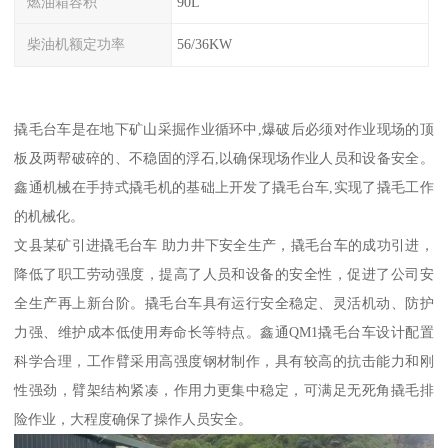
燃油箱容积
90L
柴油机额定功率
56/36KW
撬毛台车是在地下矿山采掘作业循环中,爆破后必须对作业现场的顶
板及两帮破碎的、不稳固的浮石,以确保现场作业人员和设备安全。
鑫通机械在手持式撬毛机的基础上开发了撬毛台车,实现了撬毛工作
的机械化。
文县某矿引进撬毛台车 助力井下安全生产，撬毛台车的成功引进，
降低了职工劳动强度，提高了人员和设备的安全性，促进了公司安
全生产再上新台阶。撬毛台车具有运行安全稳定、灵活机动、防护
力强、维护成本低使用寿命长等特点。鑫通QM1撬毛台车设计配置
科学合理，工作臂采用高强度钢材制作，具有较高的抗击能力和刚
性强劲，臂架结构紧凑，作用力更集中稳定，可满足无死角撬毛排
险作业，大程度确保了操作人员安全。