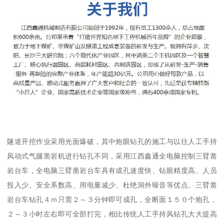
隧道开挖作业采用光面爆破，其中炮眼钻孔的施工与以往人工手持
风动式气腿凿岩机进行钻孔不同，采用江西鑫通全电脑控制三臂凿
岩台车，全电脑三臂凿岩台车具有成孔速度快、钻眼精度高、人员
投入少、安全系数高、用电量减少、杜绝洞外噪音等优点。三臂凿
岩台车钻孔４ｍ只需２～３分钟即可成孔，全断面１５０个炮孔，
２～３小时左右即可全部打完，相比传统人工手持风钻孔大大提高