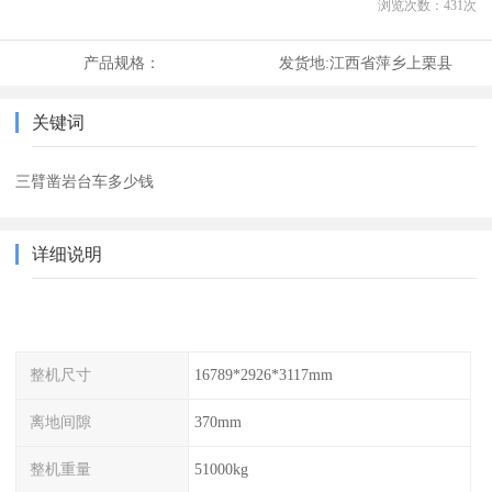
浏览次数：
431
次
产品规格：
发货地:
江西省萍乡上栗县
关键词
三臂凿岩台车多少钱
详细说明
整机尺寸
16789*2926*3117mm
离地间隙
370mm
整机重量
51000kg