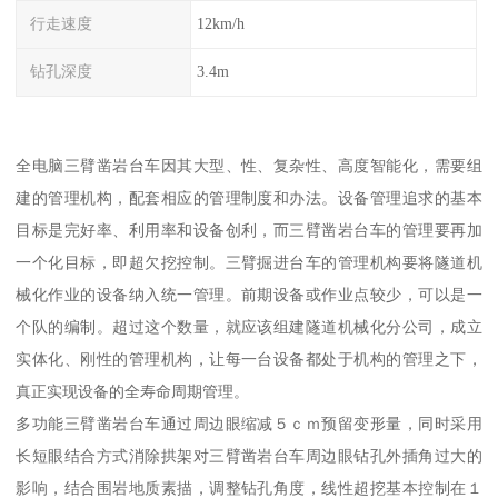
行走速度
12km/h
钻孔深度
3.4m
全电脑三臂凿岩台车因其大型、性、复杂性、高度智能化，需要组
建的管理机构，配套相应的管理制度和办法。设备管理追求的基本
目标是完好率、利用率和设备创利，而三臂凿岩台车的管理要再加
一个化目标，即超欠挖控制。三臂掘进台车的管理机构要将隧道机
械化作业的设备纳入统一管理。前期设备或作业点较少，可以是一
个队的编制。超过这个数量，就应该组建隧道机械化分公司，成立
实体化、刚性的管理机构，让每一台设备都处于机构的管理之下，
真正实现设备的全寿命周期管理。
多功能三臂凿岩台车通过周边眼缩减５ｃｍ预留变形量，同时采用
长短眼结合方式消除拱架对三臂凿岩台车周边眼钻孔外插角过大的
影响，结合围岩地质素描，调整钻孔角度，线性超挖基本控制在１