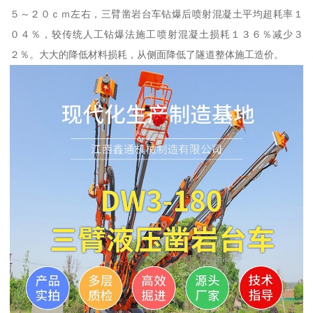
５～２０ｃｍ左右，三臂凿岩台车钻爆后喷射混凝土平均超耗率１
０４％，较传统人工钻爆法施工喷射混凝土损耗１３６％减少３
２％。大大的降低材料损耗，从侧面降低了隧道整体施工造价。