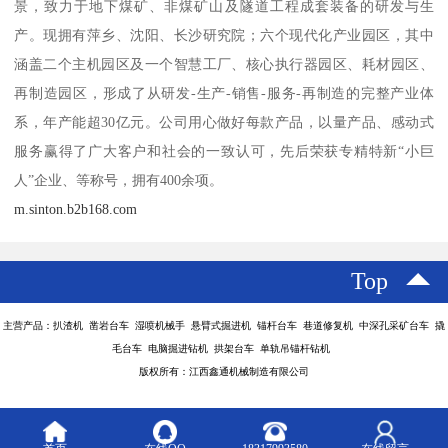
景，致力于地下煤矿、非煤矿山及隧道工程成套装备的研发与生
产。现拥有萍乡、沈阳、长沙研究院；六个现代化产业园区，其中
涵盖二个主机园区及一个智慧工厂、核心执行器园区、耗材园区、
再制造园区，形成了从研发-生产-销售-服务-再制造的完整产业体
系，年产能超30亿元。公司用心做好每款产品，以量产品、感动式
服务赢得了广大客户和社会的一致认可，先后荣获专精特新“小巨
人”企业、等称号，拥有400余项。
m.sinton.b2b168.com
Top
主营产品：扒渣机 凿岩台车 湿喷机械手 悬臂式掘进机 锚杆台车 巷道修复机 中深孔采矿台车 撬
毛台车 电脑掘进钻机 拱架台车 单轨吊锚杆钻机
版权所有：江西鑫通机械制造有限公司