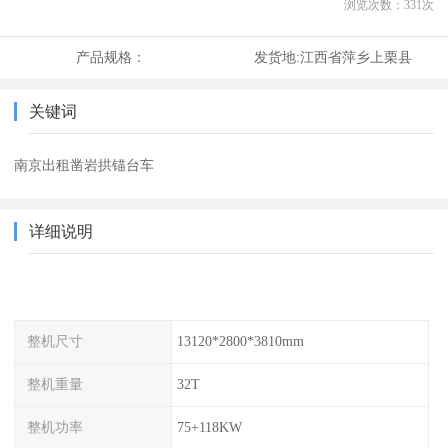
浏览次数：
331
次
产品规格：
发货地:
江西省萍乡上栗县
关键词
南京出租凿岩拱锚台车
详细说明
整机尺寸
13120*2800*3810mm
整机重量
32T
整机功率
75+118KW