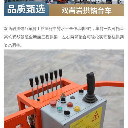
双凿岩拱锚台车施工质量好中臂水平全伸承载3吨，单臂一次可托举
高铁双线隧道全断面三榀拱架，左右两臂配合可轻松实现整榀拱架
姿态调整。