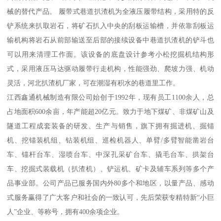
械的替代产品。 履带式巷道扒渣机为全液压履带结构，采用特的反
铲系统来扒取岩石，将矿石扒入中央的刮板运输槽，并依靠刮板运
输机构将岩石从前部输送至后部的接续设备中巷道扒渣机的铲斗也
可以用来清理工作面。该设备的底盘设计参考小松挖掘机结构形
式，采用液压马达驱动履带行走机构，性能强劲、爬坡力强、机动
灵活，河北扒渣机厂家，可在潮湿有积水的巷道里工作。
江西鑫通机械制造有限公司始创于1992年，现有员工1100余人，总
占地面积600余亩，年产能超20亿元。致力于地下煤矿、非煤矿山及
隧道工程成套装备的研发、生产与销售，旗下拥有掘进机、掘锚
机、挖锚装机组、钻装机组、巡检机器人、单臂/多臂智能凿岩台
车、锚杆台车、湿喷台车、中深孔采矿台车、撬毛台车、拱架台
车、挖掘式装载机（扒渣机）、铲运机、矿卡及辅车系列等多个产
品事业部。公司产品已服务国内外80多个和地区，以量产品、感动
式服务赢得了广大客户和社会的一致认可，先后荣获专精特新“小巨
人”企业、等称号，拥有400余项企业。