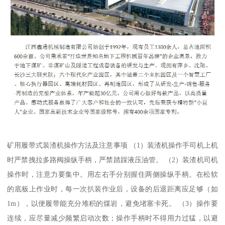
矿用履带式装渣机操作方法及注意事项 （1）装渣机操作手司机上机
时严禁拽拉多路阀操纵手柄，严禁踏踩液压油管。 （2）装渣机司机
操作时，注意力要集中。用左右手分别握住两侧操纵手柄。在松软
的底板上作业时，每一次扒装作业后，设备的后退距离应足够（如
1m），以便履带能充分堆积的煤岩，避免堵塞卡死。 （3）操作要
连续，应尽量减少频繁启动次数；操作手柄时不得用力过猛，以避