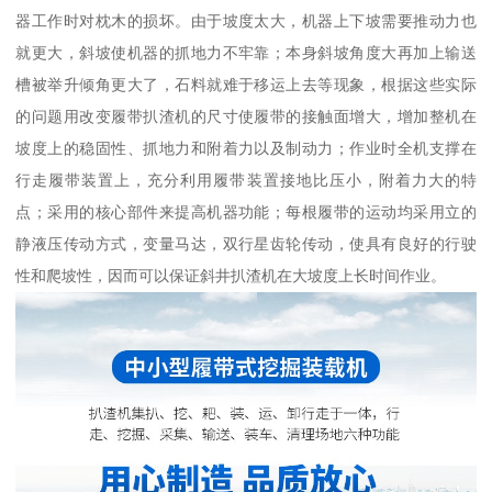
器工作时对枕木的损坏。由于坡度太大，机器上下坡需要推动力也
就更大，斜坡使机器的抓地力不牢靠；本身斜坡角度大再加上输送
槽被举升倾角更大了，石料就难于移运上去等现象，根据这些实际
的问题用改变履带扒渣机的尺寸使履带的接触面增大，增加整机在
坡度上的稳固性、抓地力和附着力以及制动力；作业时全机支撑在
行走履带装置上，充分利用履带装置接地比压小，附着力大的特
点；采用的核心部件来提高机器功能；每根履带的运动均采用立的
静液压传动方式，变量马达，双行星齿轮传动，使具有良好的行驶
性和爬坡性，因而可以保证斜井扒渣机在大坡度上长时间作业。