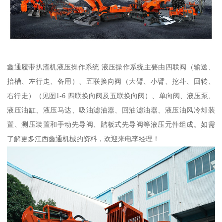
鑫通履带扒渣机液压操作系统 液压操作系统主要由四联阀（输送、
抬槽、左行走、备用）、五联换向阀（大臂、小臂、挖斗、回转、
右行走）（见图1-6 四联换向阀及五联换向阀）、单向阀、液压泵、
液压油缸、液压马达、吸油滤油器、回油滤油器、液压油风冷却装
置、测压装置和手动先导阀、踏板式先导阀等液压元件组成。如需
了解更多江西鑫通机械的资料，欢迎来电李经理！