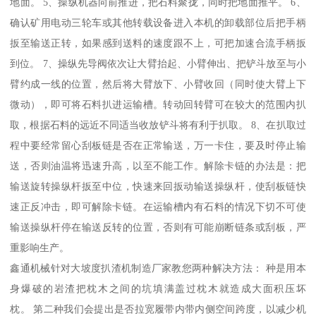
地面。 5、操纵机器向前推进，把石料聚拢，同时把地面推平。 6、
确认矿用电动三轮车或其他转载设备进入本机的卸载部位后把手柄
扳至输送正转，如果感到送料的速度跟不上，可把加速合流手柄扳
到位。 7、操纵先导阀依次让大臂抬起、小臂伸出、把铲斗放至与小
臂约成一线的位置，然后将大臂放下、小臂收回（同时使大臂上下
微动），即可将石料扒进运输槽。转动回转臂可在较大的范围内扒
取，根据石料的远近不同适当收放铲斗将有利于扒取。 8、在扒取过
程中要经常留心刮板链是否在正常输送，万一卡住，要及时停止输
送，否则油温将迅速升高，以至不能工作。解除卡链的办法是：把
输送旋转操纵杆扳至中位，快速来回扳动输送操纵杆，使刮板链快
速正反冲击，即可解除卡链。在运输槽内有石料的情况下切不可使
输送操纵杆停在输送反转的位置，否则有可能崩断链条或刮板，严
重影响生产。
鑫通机械针对大坡度扒渣机制造厂家教您两种解决方法： 种是用本
身爆破的岩渣把枕木之间的坑填满盖过枕木就造成大面积压坏
枕。 第二种我们会提出是否拉宽履带内带内侧空间跨度，以减少机