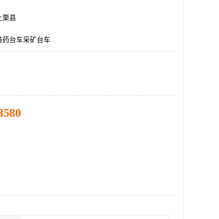
上栗县
装药台车采矿台车
3580