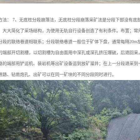
方法： 7、无底柱分段崩落法，无底柱分段崩落采矿法是分段下部没有底
，大大简化了采场结构，为使用无轨自行设备创造了有利条件。布置；常用
分段的联络巷道相联系；分段联络巷道一般位于矿体下盘，通常每隔20m
的端部开切割槽，以切割槽为自由面用中深孔或深孔挤压爆破，后退回采，
路的端部用铲运机、装岩机等出矿设备运到放矿溜井；在上一分段退采到
进路、钻凿炮孔、出矿可以在同一矿块的不同分段同时进行。