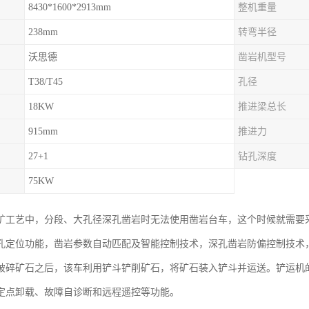
8430*1600*2913mm
整机重量
238mm
转弯半径
沃思德
凿岩机型号
T38/T45
孔径
18KW
推进梁总长
915mm
推进力
27+1
钻孔深度
75KW
矿工艺中，分段、大孔径深孔凿岩时无法使用凿岩台车，这个时候就需要
孔定位功能，凿岩参数自动匹配及智能控制技术，深孔凿岩防偏控制技术
破碎矿石之后，该车利用铲斗铲削矿石，将矿石装入铲斗并运送。铲运机
定点卸载、故障自诊断和远程遥控等功能。