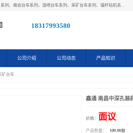
江西鑫通机械制造有限公司主营产品：履带装载机（扒渣机）系列、凿岩台车系列、湿喷台车系列、采矿台车系列、锚杆钻机系列、梭式矿车系列、电机车系列、砼搅拌运输车系列及后配套系列。公司在不断提升自身技术研发能力的同时引进德国、瑞典等国外先进技术和工艺，广泛征询用户意见，扬长避短，日趋完善和成熟，赢得了广大用户的青睐。
司
18317993580
公司介绍
公司动态
产品知识
采矿台车
鑫通 南昌中深孔装
面议
价格：
产品数量：
100.00台