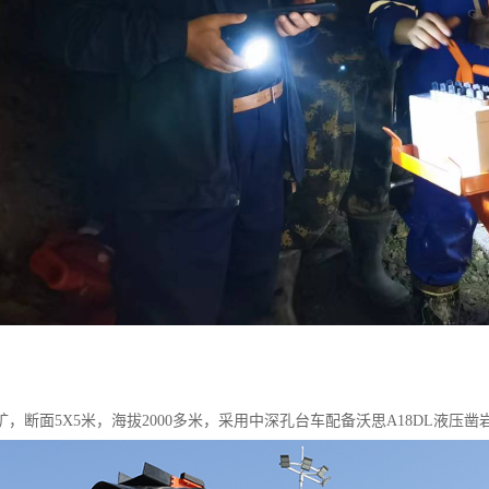
，断面5X5米，海拔2000多米，采用中深孔台车配备沃思A18DL液压