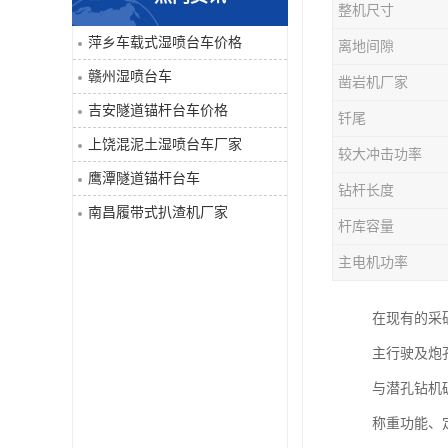
整机尺寸
单臂凿岩台车系列
萍乡车载式湿喷台车价格
离地间隙
赣州湿喷台车
凿岩机厂家
大坡度用履带扒渣机≤32度
吉安隧道锚杆台车价格
钎尾
隧道锚杆台车
上饶混泥土湿喷台车厂家
较大冲击功率
鹰潭隧道锚杆台车
混泥土湿喷台车
钻杆长度
南昌履带式扒渣机厂家
杆库容量
巷道修复机
主电机功率
轮胎式双臂液压凿岩台车
在现有的采
主行驶及炮
与潜孔钻机
称重功能、