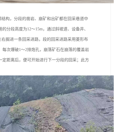
部结构，分段的凿岩、崩矿和出矿都在回采巷道中
的分段高度为12～15m，通过斜坡道、设备井、
左右掘进一条回采进路，段的回采进路采用菱形布
每次爆破1～2排炮孔，崩落矿石在崩落的覆盖岩
一定距离后，便可开始进行下一分段的回采；此方