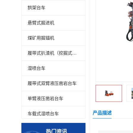
拱架台车
悬臂式掘进机
煤矿用掘锚机
履带式扒渣机（挖掘式装载机）
湿喷台车
履带式双臂液压凿岩台车
单臂液压凿岩台车
产品描述
车载式湿喷台车
多臂凿岩台车
热门资讯