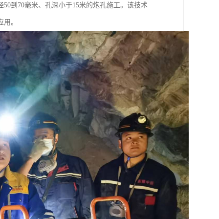
0到70毫米、孔深小于15米的炮孔施工。该技术
应用。