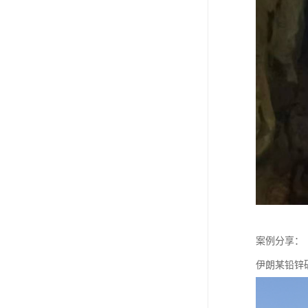
案例分享：
伊朗某铅锌矿