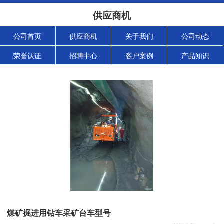
供应商机
公司首页
供应商机
关于我们
公司动态
荣誉认证
招聘中心
客户案例
产品知识
煤矿掘进用钻车采矿台车型号