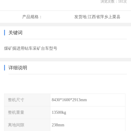
浏览次数：
181
次
产品规格：
发货地:
江西省萍乡上栗县
关键词
煤矿掘进用钻车采矿台车型号
详细说明
整机尺寸
8430*1600*2913mm
整机重量
13500kg
离地间隙
238mm