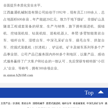
全面提升本质化安全水平。
江西鑫通机械制造有限公司始创于1992年，现有员工1100余人，总
占地面积600余亩，年产能超20亿元。致力于地下煤矿、非煤矿山及
隧道工程成套装备的研发、生产与销售，旗下拥有掘进机、掘锚
机、挖锚装机组、钻装机组、巡检机器人、单臂/多臂智能凿岩台
车、锚杆台车、湿喷台车、中深孔采矿台车、撬毛台车、拱架台
车、挖掘式装载机（扒渣机）、铲运机、矿卡及辅车系列等多个产
品事业部。公司产品已服务国内外80多个和地区，以量产品、感动
式服务赢得了广大客户和社会的一致认可，先后荣获专精特新“小巨
人”企业、等称号，拥有300余项企业。
m.sinton.b2b168.com
Top
主营产品：扒渣机 凿岩台车 湿喷机械手 悬臂式掘进机 锚杆台车 巷道修复机 中深孔采矿台车 撬