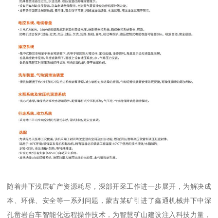
随着井下浅层矿产资源耗尽，深部开采工作进一步展开，为解决成
本、环保、安全等一系列问题，蒙古某矿引进了鑫通机械井下中深
孔凿岩台车智能化远程操作技术，为智慧矿山建设注入科技力量，