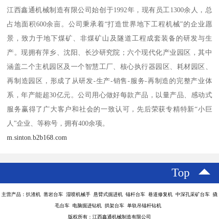
江西鑫通机械制造有限公司始创于1992年，现有员工1300余人，总
占地面积600余亩。公司秉承着“打造世界地下工程机械”的企业愿
景，致力于地下煤矿、非煤矿山及隧道工程成套装备的研发与生
产。现拥有萍乡、沈阳、长沙研究院；六个现代化产业园区，其中
涵盖二个主机园区及一个智慧工厂、核心执行器园区、耗材园区、
再制造园区，形成了从研发-生产-销售-服务-再制造的完整产业体
系，年产能超30亿元。公司用心做好每款产品，以量产品、感动式
服务赢得了广大客户和社会的一致认可，先后荣获专精特新“小巨
人”企业、等称号，拥有400余项。
m.sinton.b2b168.com
Top
主营产品：扒渣机 凿岩台车 湿喷机械手 悬臂式掘进机 锚杆台车 巷道修复机 中深孔采矿台车 撬
毛台车 电脑掘进钻机 拱架台车 单轨吊锚杆钻机
版权所有：江西鑫通机械制造有限公司