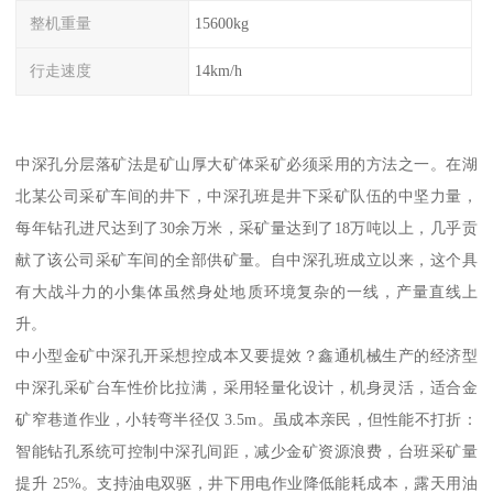
整机重量
15600kg
行走速度
14km/h
中深孔分层落矿法是矿山厚大矿体采矿必须采用的方法之一。在湖
北某公司采矿车间的井下，中深孔班是井下采矿队伍的中坚力量，
每年钻孔进尺达到了30余万米，采矿量达到了18万吨以上，几乎贡
献了该公司采矿车间的全部供矿量。自中深孔班成立以来，这个具
有大战斗力的小集体虽然身处地质环境复杂的一线，产量直线上
升。
中小型金矿中深孔开采想控成本又要提效？鑫通机械生产的经济型
中深孔采矿台车性价比拉满，采用轻量化设计，机身灵活，适合金
矿窄巷道作业，小转弯半径仅 3.5m。虽成本亲民，但性能不打折：
智能钻孔系统可控制中深孔间距，减少金矿资源浪费，台班采矿量
提升 25%。支持油电双驱，井下用电作业降低能耗成本，露天用油