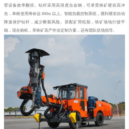
臂设备效率翻倍。钻杆采用高强度合金钢，可承受铁矿硬岩高冲
击，单根使用寿命达 800m 以上。智能负载控制系统，遇到硬岩自动
降速保护钻杆，减少断裂风险。搭配矿用轮胎，铁矿场地行驶平
稳，现在购机，享铁矿高产作业定制方案，还有团队驻场指导。