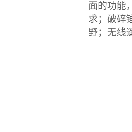
面的功能
求；破碎
野；无线