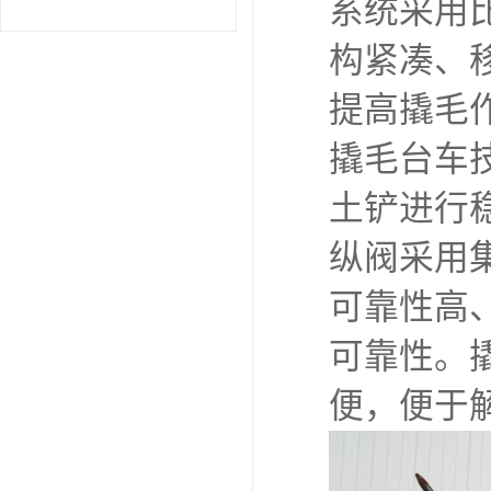
系统采用
构紧凑、
提高撬毛
撬毛台车
土铲进行
纵阀采用
可靠性高
可靠性。
便，便于