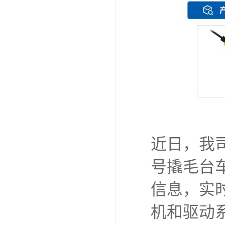
近日，我
号撬毛台
信息，实
机和驱动