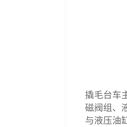
撬毛台车
磁阀组、
与液压油