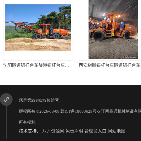
沈阳隧道锚杆台车隧道锚杆台车锚杆台车厂家 中型锚杆台车 液压锚杆台车
西安树脂
您是第
5984179
位访客
版权所有 ©2026-08-08
赣ICP备18003629号-5
江西鑫通机械制造有
所有权利.
技术支持：
八方资源网
免责声明
管理员入口
网站地图