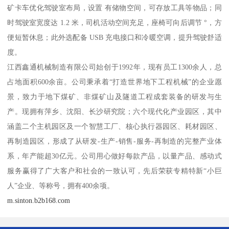
矿卡车优化驾驶室布局，设置 有储物空间，可存放工具等物品；同
时驾驶室宽度达 1.2 米，司机活动空间充足，座椅可向后调节 °，方
便短暂休息；此外选配备 USB 充电接口和冷暖空调，提升驾驶舒适
度。
江西鑫通机械制造有限公司始创于1992年，现有员工1300余人，总
占地面积600余亩。公司秉承着“打造世界地下工程机械”的企业愿
景，致力于地下煤矿、非煤矿山及隧道工程成套装备的研发与生
产。现拥有萍乡、沈阳、长沙研究院；六个现代化产业园区，其中
涵盖二个主机园区及一个智慧工厂、核心执行器园区、耗材园区、
再制造园区，形成了从研发-生产-销售-服务-再制造的完整产业体
系，年产能超30亿元。公司用心做好每款产品，以量产品、感动式
服务赢得了广大客户和社会的一致认可，先后荣获专精特新“小巨
人”企业、等称号，拥有400余项。
m.sinton.b2b168.com