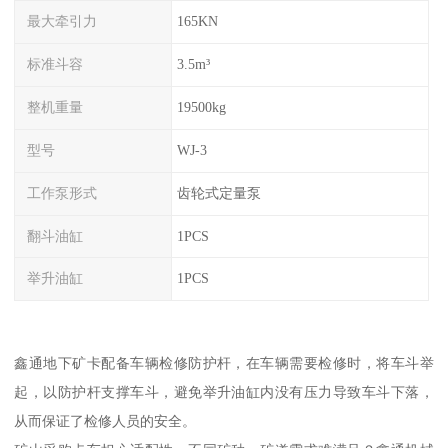
最大牵引力
165KN
标准斗容
3.5m³
整机重量
19500kg
型号
WJ-3
工作泵形式
齿轮式定量泵
翻斗油缸
1PCS
举升油缸
1PCS
鑫通地下矿卡配备车辆检修防护杆，在车辆需要检修时，将车斗举
起，以防护杆支撑车斗，避免举升油缸内没有压力导致车斗下落，
从而保证了检修人员的安全。