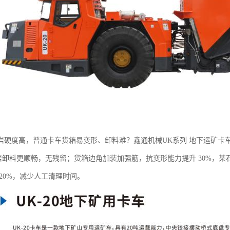
硬度高，普通卡车货箱易变形、卸料难？鑫通机械UK系列 地下运矿卡车货箱
，硬岩卸料更顺畅，无残留；货箱边角加装加强筋，抗变形能力提升 30%，
20%，减少人工清理时间。