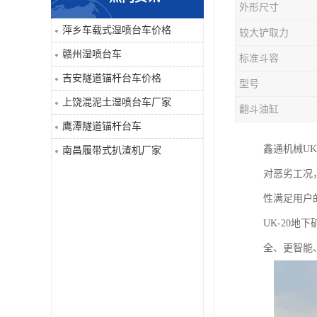
外形尺寸
单臂凿岩台车系列
萍乡车载式湿喷台车价格
较大铲取力
赣州湿喷台车
标准斗容
大坡度用履带扒渣机≤32度
吉安隧道锚杆台车价格
型号
隧道锚杆台车
上饶混泥土湿喷台车厂家
翻斗油缸
鹰潭隧道锚杆台车
混泥土湿喷台车
鑫通机械U
南昌履带式扒渣机厂家
巷道修复机
对恶劣工况
性满足用户
轮胎式双臂液压凿岩台车
UK-20
全、更智能