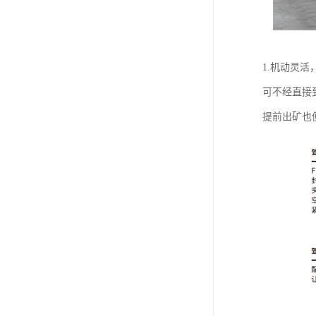
1.机动灵
可不经直接
提前出矿也