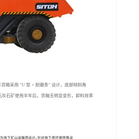
采用 “U 型 + 耐磨条” 设计，底部倾斜角
某石灰石矿使用半年后，货箱无明显变形，卸料效率