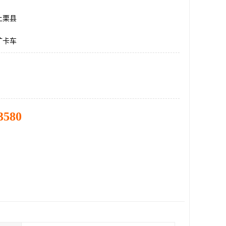
上栗县
矿卡车
3580