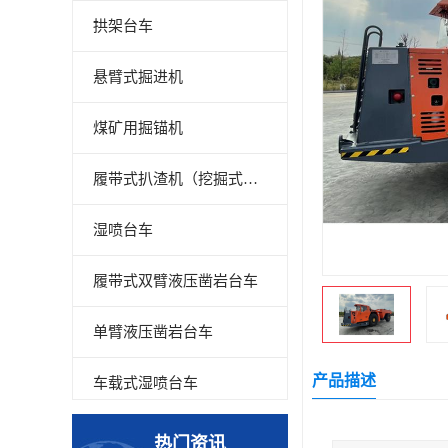
拱架台车
悬臂式掘进机
煤矿用掘锚机
履带式扒渣机（挖掘式装载机）
湿喷台车
履带式双臂液压凿岩台车
单臂液压凿岩台车
产品描述
车载式湿喷台车
多臂凿岩台车
热门资讯