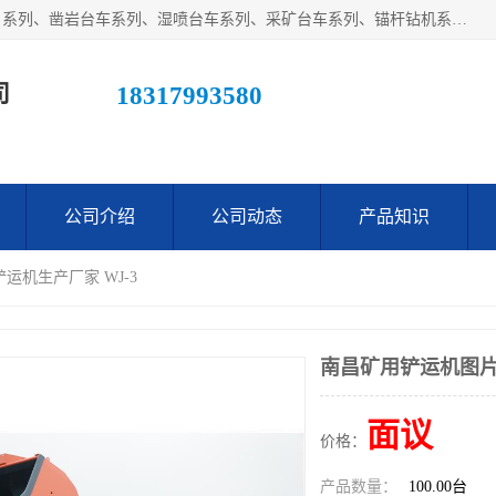
江西鑫通机械制造有限公司主营产品：履带装载机（扒渣机）系列、凿岩台车系列、湿喷台车系列、采矿台车系列、锚杆钻机系列、梭式矿车系列、电机车系列、砼搅拌运输车系列及后配套系列。公司在不断提升自身技术研发能力的同时引进德国、瑞典等国外先进技术和工艺，广泛征询用户意见，扬长避短，日趋完善和成熟，赢得了广大用户的青睐。
司
18317993580
公司介绍
公司动态
产品知识
运机生产厂家 WJ-3
南昌矿用铲运机图片 
面议
价格：
产品数量：
100.00台