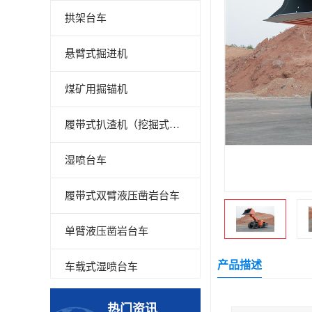
拱架台车
悬臂式掘进机
煤矿用掘锚机
履带式扒渣机（挖掘式装载机）
湿喷台车
履带式双臂液压凿岩台车
单臂液压凿岩台车
产品描述
车载式湿喷台车
多臂凿岩台车
热门资讯