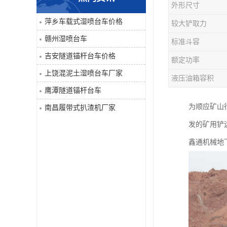
外形尺寸
单臂凿岩台车系列
萍乡车载式湿喷台车价格
较大铲取力
赣州湿喷台车
标准斗容
大坡度用履带扒渣机≤32度
吉安隧道锚杆台车价格
额定功率
隧道锚杆台车
上饶混泥土湿喷台车厂家
液压油箱容积
鹰潭隧道锚杆台车
混泥土湿喷台车
为顺应矿山
南昌履带式扒渣机厂家
巷道修复机
发的矿用铲
鑫通机械地
轮胎式双臂液压凿岩台车