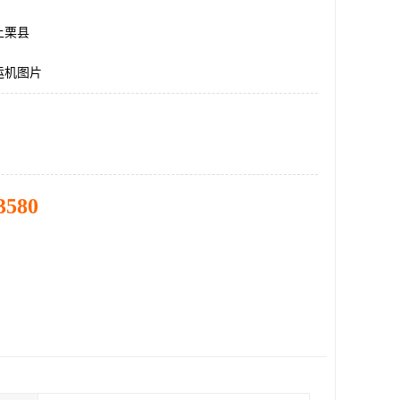
上栗县
运机图片
3580