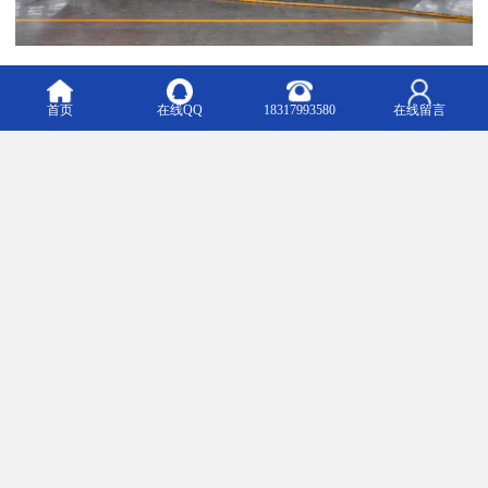
智能液压系统：.采用直接操纵的凿岩控制系统及手动四向手柄控制
首页
在线QQ
18317993580
在线留言
两对平动油缸使大臂平动，设有防卡钎功能与逐步增压系统，使工
作更稳定、降低钎具消耗。.采用逐步增压技术,优化了推进和冲击在
工作时的匹配，
提高定位及打眼效率。·多重过滤系统，有效地保证油液的清洁度,降
低液压系统
的故障,合理的泵流量匹配及的水冷却器,保证系统长时间工作后仍能
保持较好的油温。.经过几代产品不断的升级,液压系统整体设计合理,
主要部件均采用国内外,确保工作稳定性。
江西鑫通机械制造有限公司始创于1992年，现有员工1100余人，总
占地面积600余亩。公司秉承着“打造世界地下工程机械百年”的企业
愿景，致力于地下矿山、地下煤矿及隧道工程成套装备的研发与生
产。现拥有萍乡、沈阳、长沙研究院；六个现代化产业园区，其中