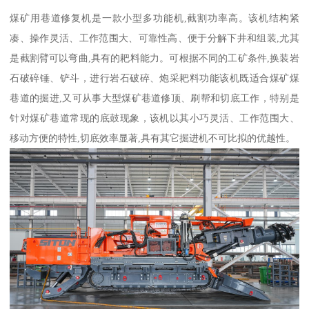
煤矿用巷道修复机是一款小型多功能机,截割功率高。该机结构紧
凑、操作灵活、工作范围大、可靠性高、便于分解下井和组装,尤其
是截割臂可以弯曲,具有的耙料能力。可根据不同的工矿条件,换装岩
石破碎锤、铲斗，进行岩石破碎、炮采耙料功能该机既适合煤矿煤
巷道的掘进,又可从事大型煤矿巷道修顶、刷帮和切底工作，特别是
针对煤矿巷道常现的底鼓现象，该机以其小巧灵活、工作范围大、
移动方便的特性,切底效率显著,具有其它掘进机不可比拟的优越性。