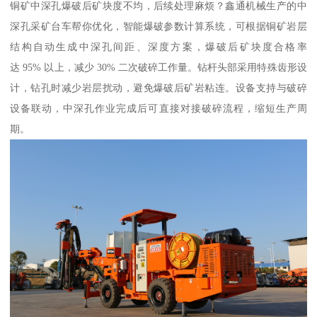
铜矿中深孔爆破后矿块度不均，后续处理麻烦？鑫通机械生产的中
深孔采矿台车帮你优化，智能爆破参数计算系统，可根据铜矿岩层
结构自动生成中深孔间距、深度方案，爆破后矿块度合格率
达 95% 以上，减少 30% 二次破碎工作量。钻杆头部采用特殊齿形设
计，钻孔时减少岩层扰动，避免爆破后矿岩粘连。设备支持与破碎
设备联动，中深孔作业完成后可直接对接破碎流程，缩短生产周
期。