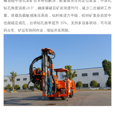
械智能中深孔采矿台车帮你解决，配备激光导向定位装置，中深孔
钻孔角度误差≤0.5°，确保爆破后矿岩块度均匀，减少二次破碎工作
量。搭载负载敏感液压系统，钻杆推进力平稳，铅锌矿复杂岩层中
也能稳定成孔，台班钻孔效率提升 35%。支持多设备联动，可与装
药台车、铲运车协同作业，缩短开采周期。