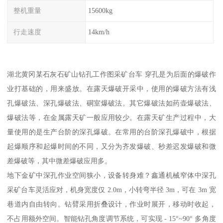
整机重量
15600kg
行走速度
14km/h
湖北黄冈某石灰石矿山钻孔工作图采矿台车 穿孔是为后面的爆破作
业打基础的，用来盛放。在露天爆破开采中，使用的爆破方法有浅
孔爆破法、深孔爆破法、硐室爆破法。其它爆破法如药壶爆破法、
爆破法等，在金属露天矿一般应用较少。在露天矿生产过程中，大
量使用的是生产台阶的深孔爆破。在常用的台阶深孔爆破中，根据
起爆顺序和起爆时间的不同，又分为齐发爆破、秒差迟发爆破和微
差爆破等，其中微差爆破应用多。
地下金矿中深孔作业空间狭小，设备转身难？鑫通机械窄体中深孔
采矿台车灵活应对，机身宽度仅 2.0m，小转弯半径 3m，可在 3m 宽
巷道内自由转向。钻臂采用折叠设计，作业时展开，移动时收起，
不占用额外空间。智能钻孔角度调节系统，可实现 - 15°~90° 多角度