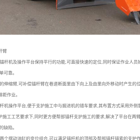
杆臂
时锚杆机及操作平台保持平行的功能,可直接快速的定位,同时保证作业人员
简单可靠。
程的伸缩臂,可补偿锚杆臂在巷道断面里由下向上及由里向外移动时产生的位
排距作业。
锚杆机操作平台,便于支护施工中与掘进机的错车要求,其布置方式采用外侧
护施工工艺要求下,同时更方便帮部锚杆支护施工的要求,解决了平台在两
作的缺陷。
的两个摆动油缸的变位组合,可以满足锚杆机的顶部及帮部锚杆锚索的支护作