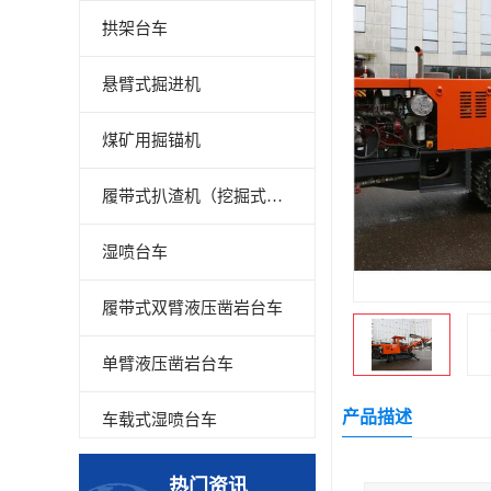
拱架台车
悬臂式掘进机
煤矿用掘锚机
履带式扒渣机（挖掘式装载机）
湿喷台车
履带式双臂液压凿岩台车
单臂液压凿岩台车
产品描述
车载式湿喷台车
多臂凿岩台车
热门资讯