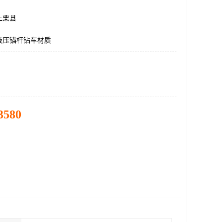
上栗县
液压锚杆钻车材质
3580