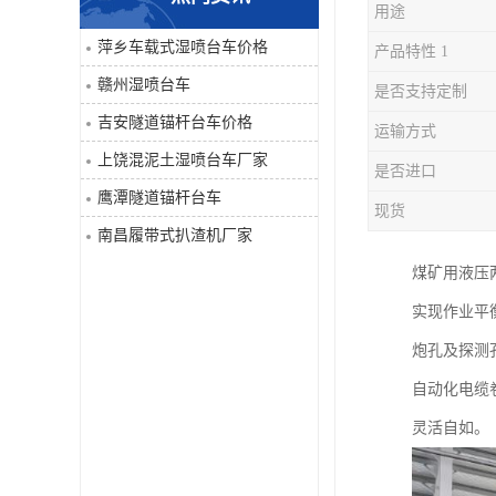
用途
单臂凿岩台车系列
萍乡车载式湿喷台车价格
产品特性 1
赣州湿喷台车
是否支持定制
大坡度用履带扒渣机≤32度
吉安隧道锚杆台车价格
运输方式
隧道锚杆台车
上饶混泥土湿喷台车厂家
是否进口
鹰潭隧道锚杆台车
混泥土湿喷台车
现货
南昌履带式扒渣机厂家
巷道修复机
煤矿用液压
实现作业平
轮胎式双臂液压凿岩台车
炮孔及探测
自动化电缆
灵活自如。