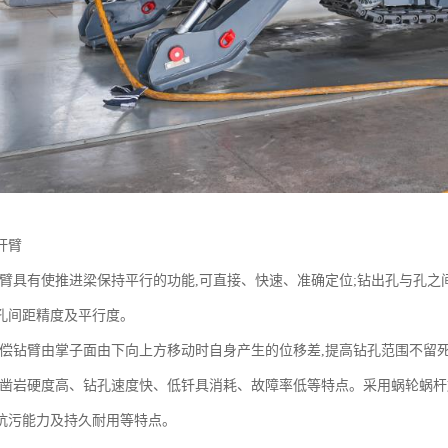
杆臂
钻臂具有使推进梁保持平行的功能,可直接、快速、准确定位;钻出孔与孔
孔间距精度及平行度。
补偿钻臂由掌子面由下向上方移动时自身产生的位移差,提高钻孔范围不留
机凿岩硬度高、钻孔速度快、低钎具消耗、故障率低等特点。采用蜗轮蜗
抗污能力及持久耐用等特点。