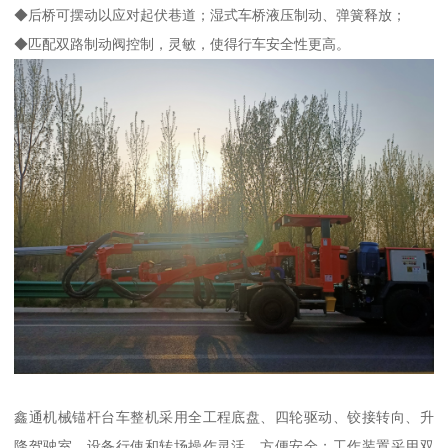
◆后桥可摆动以应对起伏巷道；湿式车桥液压制动、弹簧释放；
◆匹配双路制动阀控制，灵敏，使得行车安全性更高。
鑫通机械锚杆台车整机采用全工程底盘、四轮驱动、铰接转向、升
降驾驶室，设备行使和转场操作灵活、方便安全；工作装置采用双