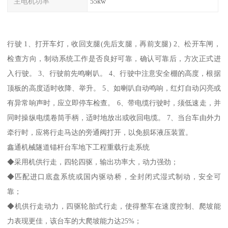
主电机功率
55kw
行驶 1、打开车灯，收回支腿(先后支腿，再前支腿) 2、松开车闸，
检查方向，制动系统工作是否良好可靠，确认可靠后，方次正式进
入行驶。 3、行驶前先鸣喇叭。 4、行驶中注意安全棚的高度，根据
顶板的高度适时收降、举升。 5、如喇叭自动鸣响，红灯自动闪亮或
有异常响声时，应立即停车检查。 6、带电缆行驶时，须低速走，并
同时操纵电缆卷筒手柄，适时地放出或收回电缆。 7、当台车由外力
牵行时，应将行走马达的旁通阀打开，以免损坏液压装置。
鑫通机械隧道锚杆台车地下工程重载行走系统
◆采用机供行走，四轮四驱，输出功率大，动力强劲；
◆匹配进口底盘系统或国内驱动桥，全封闭式湿式制动，安全可
靠；
◆机供行走动力，四驱轮胎式行走，使得整车在速度控制、爬坡能
力表现更佳，该台车的大爬坡能力达25%；