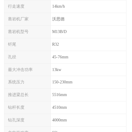
行走速度
14km/h
凿岩机厂家
沃思德
凿岩机型号
M13B/D
钎尾
R32
孔径
45-76mm
最大冲击功率
13kw
系统压力
150-230mm
推进梁总长
5516mm
钻杆长度
4510mm
钻孔深度
4000mm