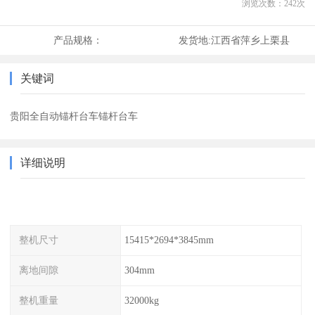
浏览次数：
242
次
产品规格：
发货地:
江西省萍乡上栗县
关键词
贵阳全自动锚杆台车锚杆台车
详细说明
整机尺寸
15415*2694*3845mm
离地间隙
304mm
整机重量
32000kg