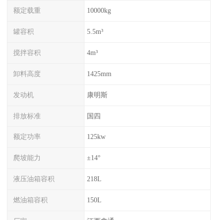
额定载重
10000kg
罐容积
5.5m³
搅拌容积
4m³
卸料高度
1425mm
发动机
康明斯
排放标准
国四
额定功率
125kw
爬坡能力
±14°
液压油箱容积
218L
燃油箱容积
150L