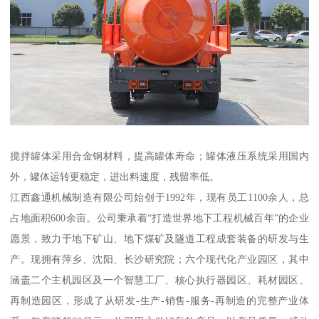
搅拌罐体采用合金钢材料，提高罐体寿命；罐体液压系统采用国内
外，罐体运转更稳定，进出料速度，残留率低。
江西鑫通机械制造有限公司始创于1992年，现有员工1100余人，总
占地面积600余亩。公司秉承着“打造世界地下工程机械百年”的企业
愿景，致力于地下矿山、地下煤矿及隧道工程成套装备的研发与生
产。现拥有萍乡、沈阳、长沙研究院；六个现代化产业园区，其中
涵盖二个主机园区及一个智慧工厂、核心执行器园区、耗材园区、
再制造园区，形成了从研发-生产-销售-服务-再制造的完整产业体