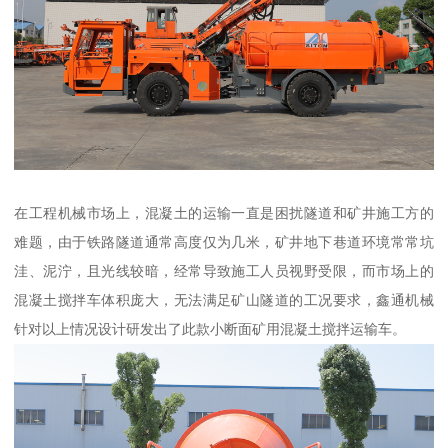
在工程机械市场上，混凝土的运输一直是困扰隧道和矿井施工方的
难题，由于铁路隧道通常高度仅为几米，矿井地下巷道环境常常坑
洼、泥泞，且光线较暗，经常导致施工人员视野受限，而市场上的
混凝土搅拌车体积庞大，无法满足矿山隧道的工况要求，鑫通机械
针对以上情况设计研发出了此款小断面矿用混凝土搅拌运输车。