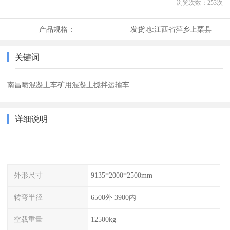
浏览次数：
253
次
产品规格：
发货地:
江西省萍乡上栗县
关键词
南昌喷混凝土车矿用混凝土搅拌运输车
详细说明
外形尺寸
9135*2000*2500mm
转弯半径
6500外 3900内
空载重量
12500kg