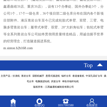
鑫通曲靖3S店、重庆3S店），设有13个办事处、国外办事处3个，分
公司1个，17个一级仓库，36个项目部二级仓库分布在国内各个新项
目部附件。液压凿岩台车至今已完成轮胎式单臂、双臂、三臂、电
脑多臂凿岩台车；履带式单臂、双臂、28°大斜角钻车；轨轮式单臂
等全系列凿岩台车公司始终贯彻用质量缔造精品，用诚信握手世界
的经营理念，打造隧道掘进系统。
m.sinton.b2b168.com
Top
主营产品：扒渣机 凿岩台车 湿喷机械手 悬臂式掘进机 锚杆台车 巷道修复机 中深孔采矿台车 撬
毛台车 电脑掘进钻机 拱架台车 单轨吊锚杆钻机
版权所有：江西鑫通机械制造有限公司
首页
在线QQ
18317993580
在线留言