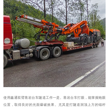
使用鑫通双臂凿岩台车隧道工作一是。凿岩台车打眼，能掌握炮眼
位置，取得良好的光面爆破效果。尤其是打隧道洞顶上方的锚杆