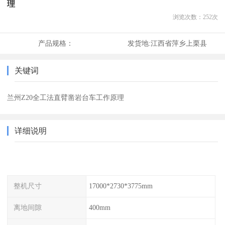
理
浏览次数：
252
次
产品规格：
发货地:
江西省萍乡上栗县
关键词
兰州Z20全工法直臂凿岩台车工作原理
详细说明
整机尺寸
17000*2730*3775mm
离地间隙
400mm