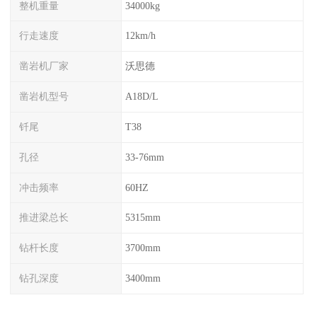
整机重量
34000kg
行走速度
12km/h
凿岩机厂家
沃思德
凿岩机型号
A18D/L
钎尾
T38
孔径
33-76mm
冲击频率
60HZ
推进梁总长
5315mm
钻杆长度
3700mm
钻孔深度
3400mm