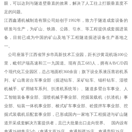
眼，可以达到与隧道壁垂直的效果，解决了人工往上打眼垂直度不
足的问题。
江西鑫通机械制造有限公司始创于1992年，致力于隧道成套设备的
研发与生产，为矿山、铁路、公路、引水、等工程提供成套掘进装
备，目前已成为中国的矿山及地下工程隧道掘进设备生产基地之
一。
公司座落于江西省萍乡市高新技术工业园，距长沙黄花机场100公
里，毗邻沪瑞高速和三一九国道。现有员工683人，拥有A/B/C/D四
个现代化工业园区，总占地面积360余亩；旗下设全系液压凿岩机系
列、矿山凿岩台车事业部（掘进钻车、采矿钻车、锚杆钻车、湿喷
机械手、矿用辅车系列、扒渣机系统等）、隧道多臂台车事业、人
工智能装备事业部、湿喷机械手事业部、挖掘装载机（扒渣机）事
业部、钻装一体机事业部、梭式矿车事业部、砼搅拌车事业部、挖
掘式装载机后配套事业部，已形成国内一家地下工程掘进与矿山隧
道开采成套解决方案提供者，且已大批量出口走向世界。 国内设有
鑫通3S销售店5个（鑫通太原3S店、鑫通新疆3S店、鑫通贵阳3S店、