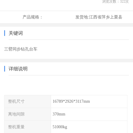
浏览次数：
322
次
产品规格：
发货地:
江西省萍乡上栗县
关键词
三臂同步钻孔台车
详细说明
整机尺寸
16789*2926*3117mm
离地间隙
370mm
整机重量
51000kg