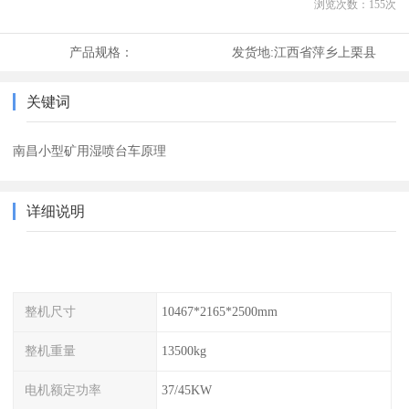
浏览次数：
155
次
产品规格：
发货地:
江西省萍乡上栗县
关键词
南昌小型矿用湿喷台车原理
详细说明
整机尺寸
10467*2165*2500mm
整机重量
13500kg
电机额定功率
37/45KW