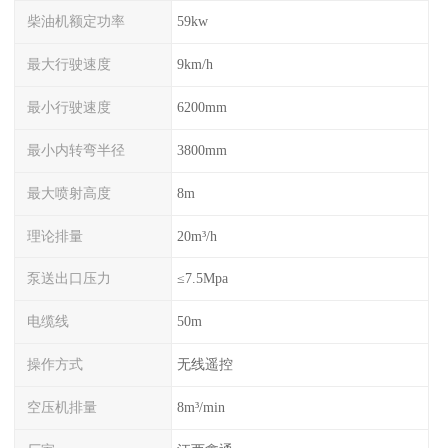
柴油机额定功率
59kw
最大行驶速度
9km/h
最小行驶速度
6200mm
最小内转弯半径
3800mm
最大喷射高度
8m
理论排量
20m³/h
泵送出口压力
≤7.5Mpa
电缆线
50m
操作方式
无线遥控
空压机排量
8m³/min