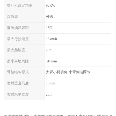
柴油机额定功率
92KW
高原型
可选
液压油箱容积
130L
最大行驶速度
16km/h
最大爬坡度
20°
最小离地间隙
310mm
臂架结构形式
大臂小臂俯仰/小臂伸缩两节
喷射垂直高度
15.8m
喷射水平宽度
25m