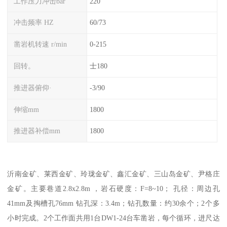
工作压力冲击bar
220
冲击频率 HZ
60/73
凿岩机转速 r/min
0-215
回转。
士180
推进器俯仰·
-3/90
伸缩mm
1800
推进器补偿mm
1800
沂南金矿、莱西金矿、玲珑金矿、鑫汇金矿、三山岛金矿、尹格庄
金矿。主要巷道2.8x2.8m ，岩石硬度：F=8~10； 孔径：周边孔
41mm及掏槽孔76mm 钻孔深：3.4m；钻孔数量：约30余个；2个多
小时完成。2个工作面共用1台DW1-24台车凿岩，每个循环，进尺达