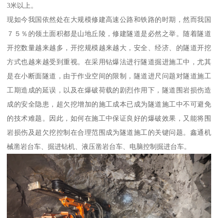
3米以上。
现如今我国依然处在大规模修建高速公路和铁路的时期，然而我国
７５％的领土面积都是山地丘陵，修建隧道是必然之举。随着隧道
开挖数量越来越多，开挖规模越来越大，安全、经济、的隧道开挖
方式也越来越受到重视。在采用钻爆法进行隧道掘进施工中，尤其
是在小断面隧道，由于作业空间的限制，隧道进尺问题对隧道施工
工期造成的延误，以及在爆破荷载的剧烈作用下，隧道围岩损伤造
成的安全隐患，超欠挖增加的施工成本已成为隧道施工中不可避免
的技术难题。因此，如何在施工中保证良好的爆破效果，又能将围
岩损伤及超欠挖控制在合理范围成为隧道施工的关键问题。鑫通机
械凿岩台车、掘进钻机、液压凿岩台车、电脑控制掘进台车。