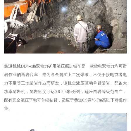
鑫通机械DD4-cdh双动力矿用液压掘进钻车是一款柴电双动力均可凿
岩作业的凿岩台车，专为各金属矿上二次爆破、不便于接电或者电
力不足等工地凿岩作业而研发，该机全液压驱动单臂凿岩，配备大
功率凿岩机，凿岩速度可达0.8-2.5米/分钟，适应围岩等级范围广，
配有完全液压平动可伸缩钻臂，适应于巷道6.9宽*6.7m高以下巷道作
业。