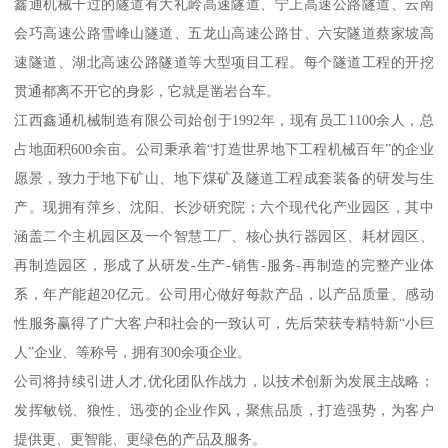
鑫通机械干过的隧道有大礼岭高速隧道、宁上高速公路隧道、云南
会巧高速公路雪峰山隧道、五龙山高速公路甘、六安隧道蔡家坡高
速隧道、湖北高速公路隧道等大型项目工程。每个隧道工程的开挖
贯通都离不开它的身影，它就是凿岩台车。
江西鑫通机械制造有限公司始创于1992年，现有员工1100余人，总
占地面积600余亩。公司秉承着“打造世界地下工程机械百年”的企业
愿景，致力于地下矿山、地下煤矿及隧道工程成套装备的研发与生
产。现拥有萍乡、沈阳、长沙研究院；六个现代化产业园区，其中
涵盖二个主机园区及一个智慧工厂、核心执行器园区、耗材园区、
再制造园区，形成了从研发-生产-销售-服务-再制造的完整产业体
系，年产能超20亿元。公司用心做好每款产品，以产品质量、感动
性服务赢得了广大客户和社会的一致认可，先后荣获专精特新“小巨
人”企业、等称号，拥有300余项企业。
公司将持续引进人才,优化团队作战力，以技术创新为发展主战略；
发挥敏锐、狼性、迅变的企业作风，聚焦品质，打造强势，为客户
提供更、更智能、更绿色的产品及服务。