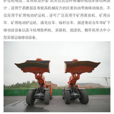
铲运机电缆，采用双层护套 凯夫拉抗拉纤维编织电缆本体结构设
计，适用于易磨损且有较高机械应力的往复自由弯曲移动场合。不
仅应用于矿用电动铲运机，还可广泛应用于矿用凿岩机、矿用台
车、矿用电动铲运机、撬毛台车、锚杆台车、掘进凿岩台车等矿下
移动设设备以及斗轮堆取料机、采煤机、掘进机、翻车机等大中小
型采煤运输移动设备。