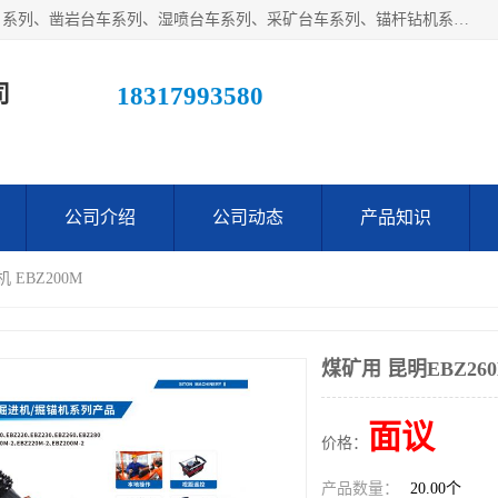
江西鑫通机械制造有限公司主营产品：履带装载机（扒渣机）系列、凿岩台车系列、湿喷台车系列、采矿台车系列、锚杆钻机系列、梭式矿车系列、电机车系列、砼搅拌运输车系列及后配套系列。公司在不断提升自身技术研发能力的同时引进德国、瑞典等国外先进技术和工艺，广泛征询用户意见，扬长避短，日趋完善和成熟，赢得了广大用户的青睐。
司
18317993580
公司介绍
公司动态
产品知识
 EBZ200M
煤矿用 昆明EBZ260
面议
价格：
产品数量：
20.00个