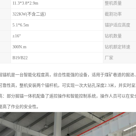
11.3*3.8*2.9m
整机质量
322KW(不含二运）
截割功率
5.1*6.5m
锚护适应高度
±16°
钻机数量
300N.m
钻机额定转速
B19/B22
厂家
掘锚机是一台智能化程度高，综合性能强的设备，适用于煤矿巷道的掘进
可靠性高，整机安装两个锚杆机，可实现一次大钻孔深度2.3米，并实时
高：部分掘锚一体机配备了遥控操作和智能控制系统，操作人员可以在安
提高了作业的安全性。