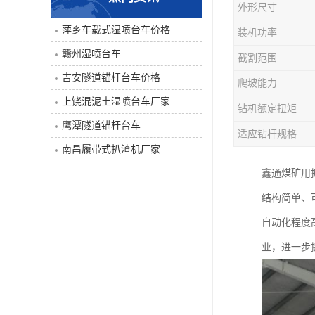
外形尺寸
单臂凿岩台车系列
萍乡车载式湿喷台车价格
装机功率
赣州湿喷台车
截割范围
大坡度用履带扒渣机≤32度
吉安隧道锚杆台车价格
爬坡能力
隧道锚杆台车
上饶混泥土湿喷台车厂家
钻机额定扭矩
鹰潭隧道锚杆台车
混泥土湿喷台车
适应钻杆规格
南昌履带式扒渣机厂家
巷道修复机
鑫通煤矿用
结构简单、
轮胎式双臂液压凿岩台车
自动化程度
业，进一步