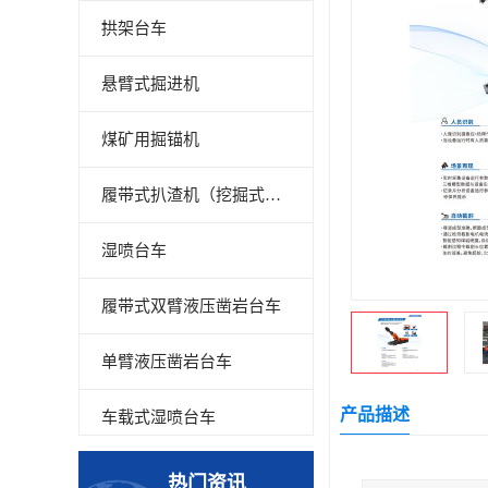
拱架台车
悬臂式掘进机
煤矿用掘锚机
履带式扒渣机（挖掘式装载机）
湿喷台车
履带式双臂液压凿岩台车
单臂液压凿岩台车
产品描述
车载式湿喷台车
多臂凿岩台车
热门资讯