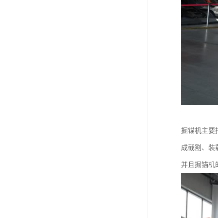
掘锚机主要
成截割、装
并且掘锚机