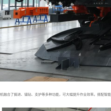
0掘锚机融合了掘进、锚钻、支护等多种功能，可大幅提升作业效率。搭配智