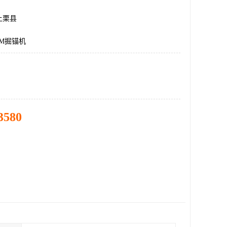
上栗县
0M掘锚机
3580