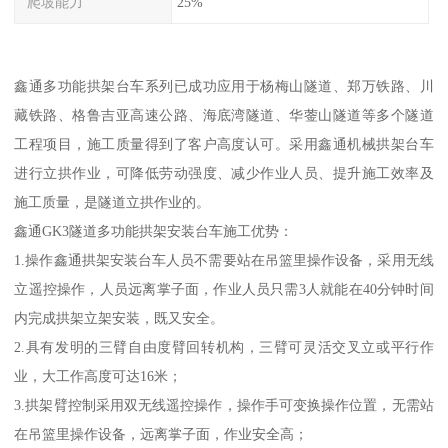
爬坡能力
25%
鑫通多功能拱架台车系列已成功应用于杨梅山隧道、郑万铁路、川
藏铁路、格鲁吉亚高速公路、海底湾隧道、华蓥山隧道等多个隧道
工程项目，施工质量得到了客户高度认可。采用鑫通机械拱架台车
进行立拱作业，可降低劳动强度、减少作业人员、提升施工效率及
施工质量，是隧道立拱作业的。
鑫通GK3隧道多功能拱架安装台车施工优势：
1.操作鑫通拱架安装台车人员不需要站在吊篮里操作设备，采用无线
立遥控操作，人员远离掌子面，作业人员只需3人就能在40分钟时间
内完成拱架立架安装，既又安全。
2.具有发明的三臂自由度臂回转机构，三臂可灵活交叉立或平行作
业，大工作高度可达16米；
3.拱架臂控制采用双无线遥控操作，操作手可变换操作位置，无需站
在吊篮里操作设备，远离掌子面，作业安全高；