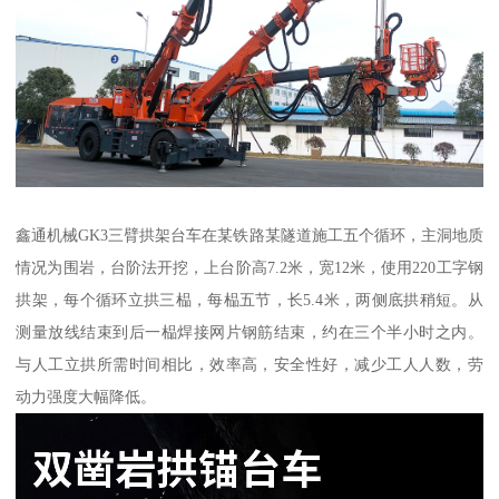
鑫通机械GK3三臂拱架台车在某铁路某隧道施工五个循环，主洞地质
情况为围岩，台阶法开挖，上台阶高7.2米，宽12米，使用220工字钢
拱架，每个循环立拱三榀，每榀五节，长5.4米，两侧底拱稍短。从
测量放线结束到后一榀焊接网片钢筋结束，约在三个半小时之内。
与人工立拱所需时间相比，效率高，安全性好，减少工人人数，劳
动力强度大幅降低。