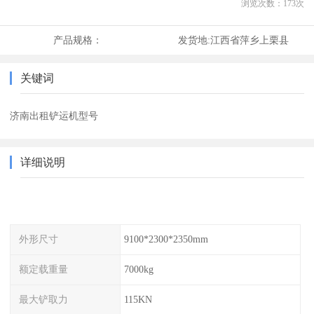
浏览次数：
173
次
产品规格：
发货地:
江西省萍乡上栗县
关键词
济南出租铲运机型号
详细说明
外形尺寸
9100*2300*2350mm
额定载重量
7000kg
最大铲取力
115KN