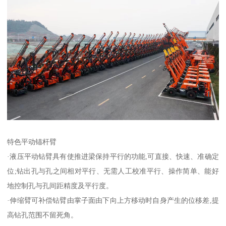
特色平动锚杆臂
·液压平动钻臂具有使推进梁保持平行的功能,可直接、快速、准确定
位;钻出孔与孔之间相对平行、无需人工校准平行、操作简单、能好
地控制孔与孔间距精度及平行度。
·伸缩臂可补偿钻臂由掌子面由下向上方移动时自身产生的位移差,提
高钻孔范围不留死角。