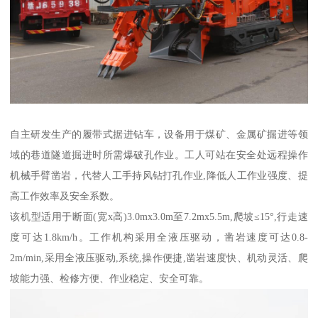
自主研发生产的履带式据进钻车，设备用于煤矿、金属矿掘进等领
域的巷道隧道掘进时所需爆破孔作业。工人可站在安全处远程操作
机械手臂凿岩，代替人工手持风钻打孔作业,降低人工作业强度、提
高工作效率及安全系数。
该机型适用于断面(宽x高)3.0mx3.0m至7.2mx5.5m,爬坡≤15°,行走速
度可达1.8km/h。工作机构采用全液压驱动，凿岩速度可达0.8-
2m/min,采用全液压驱动,系统,操作便捷,凿岩速度快、机动灵活、爬
坡能力强、检修方便、作业稳定、安全可靠。