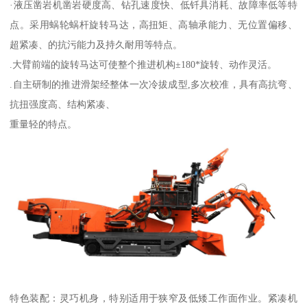
·液压凿岩机凿岩硬度高、钻孔速度快、低钎具消耗、故障率低等特
点。采用蜗轮蜗杆旋转马达，高扭矩、高轴承能力、无位置偏移、
超紧凑、的抗污能力及持久耐用等特点。
.大臂前端的旋转马达可使整个推进机构±180*旋转、动作灵活。
.自主研制的推进滑架经整体一次冷拔成型,多次校准，具有高抗弯、
抗扭强度高、结构紧凑、
重量轻的特点。
特色装配：灵巧机身，特别适用于狭窄及低矮工作面作业。紧凑机