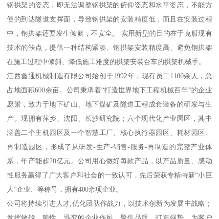
钢拱架的姿态，即无法调整钢拱架的俯仰姿态和水平姿态，不能方
便的到达隧道支撑面，导致钢拱架的安装精度低，而且在安装过程
中，钢拱架还要发生倾斜，不安全。 实用新型的目的在于克服现有
技术的缺点，提供一种结构紧凑、钢拱架安装精度高、避免钢拱架
在施工过程中倾斜、降低施工难度的拱架安装台车的拱架机械手。
江西鑫通机械制造有限公司始创于1992年，现有员工1100余人，总
占地面积600余亩。公司秉承着“打造世界地下工程机械百年”的企业
愿景，致力于地下矿山、地下煤矿及隧道工程成套装备的研发与生
产。现拥有萍乡、沈阳、长沙研究院；六个现代化产业园区，其中
涵盖二个主机园区及一个智慧工厂、核心执行器园区、耗材园区、
再制造园区，形成了从研发-生产-销售-服务-再制造的完整产业体
系，年产能超20亿元。公司用心做好每款产品，以产品质量、感动
性服务赢得了广大客户和社会的一致认可，先后荣获专精特新“小巨
人”企业、等称号，拥有400余项企业。
公司将持续引进人才,优化团队作战力，以技术创新为发展主战略；
发挥敏锐、狼性、迅变的企业作风，聚焦品质，打造强势，为客户