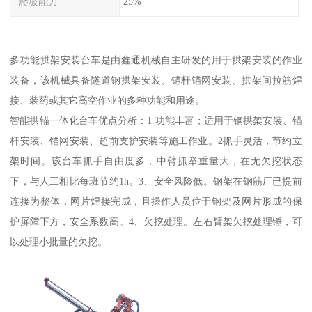
爬坡能力
25%
多功能拱架安装台车是由鑫通机械自主研发的用于拱架安装的作业
装备，该机械具备隧道钢拱架安装、锚杆锚网安装、拱架间拉筋焊
接、装药或其它高空作业的多种功能和用途。
智能拱锚一体化台车优点分析：1.功能丰富；适用于钢拱架安装、锚
杆安装、锚网安装、超前支护安装等施工作业。2抓手灵活，节约立
架时间。该台车抓手自由度多，中臂抓举重量大，在无欠挖状态
下，与人工相比每班节约1h。3、安全风险低。钢架在钢筋厂已提前
连接为整体，网片焊接完成，且操作人员位于钢架及网片形成的保
护屏障下方，安全系数高。4、欠挖处理。左右臂架欠挖处理锤，可
以处理小批量的欠挖。