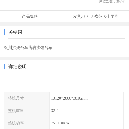
浏览次数：
307
次
产品规格：
发货地:
江西省萍乡上栗县
关键词
银川拱架台车凿岩拱锚台车
详细说明
整机尺寸
13120*2800*3810mm
整机重量
32T
整机功率
75+118KW