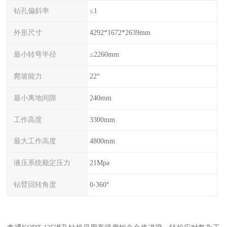
钻孔偏斜率
≤1
外形尺寸
4292*1672*2639mm
最小转弯半径
≤2260mm
爬坡能力
22°
最小离地间隙
240mm
工作高度
3300mm
最大工作高度
4800mm
液压系统额定压力
21Mpa
钻臂回转角度
0-360°