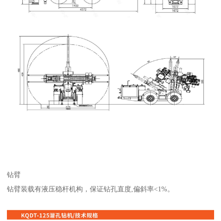
钻臂
钻臂装载有液压稳杆机构，保证钻孔直度,偏斜率<1%。