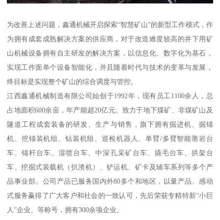
为改善上述问题，鑫通机械开启探索“智慧矿山”的新型工作模式，作
为拥有成套成熟解决方案的供应商，对于改造难度较高的井下用矿
山机械设备拥有自主研发的解决方案，以信息化、数字化为基石，
实现工作面单个设备智能化，并且随着时代与技术的变革与发展，
终目标是实现整个矿山的综合调度与管控。
江西鑫通机械制造有限公司始创于1992年，现有员工1100余人，总
占地面积600余亩，年产能超20亿元。致力于地下煤矿、非煤矿山及
隧道工程成套装备的研发、生产与销售，旗下拥有掘进机、掘锚
机、挖锚装机组、钻装机组、巡检机器人、单臂/多臂智能凿岩台
车、锚杆台车、湿喷台车、中深孔采矿台车、撬毛台车、拱架台
车、挖掘式装载机（扒渣机）、铲运机、矿卡及辅车系列等多个产
品事业部。公司产品已服务国内外80多个和地区，以量产品、感动
式服务赢得了广大客户和社会的一致认可，先后荣获专精特新“小巨
人”企业、等称号，拥有300余项企业。