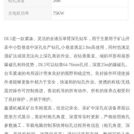
钻孔深度
26m
主电机功率
75KW
DL5是一款紧凑、灵活的全液压单臂深孔钻车，用于主要用于矿山开
采中小型巷道中深孔生产钻孔,小巷道满足2.8m高使用，同时也满足
溜矿法或填充法向上深孔凿岩作业。在钻凿垂直、倾斜环形和扇形
爆破孔有特优势，DL5可以钻凿64-76mm孔径，深度25m的爆破孔。
台车紧凑的布局设计带来良好的视野和稳定性。良好操作环境使操
作者能够更集中精力于安全，快速和的钻孔作业。便携的有线/无线
遥控操作可控制推进、凿岩机等的所有动作。所有的保养点都受到
了良好保护，并易于维护。
鑫通机械采矿台车精度高，信息记录全。采矿中深孔在设备界面以
图形方式显示，凿岩时炮孔角度、深度等实时更新，严格按照炮孔
参数施工，车载电脑控制系统将钻孔过程所有信息（炮孔角度、深
度、开停机时间、故障信息等）进行记录和存储，数据可输入电