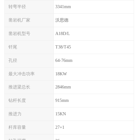
转弯半径
3341mm
凿岩机厂家
沃思德
凿岩机型号
A18D/L
钎尾
T38/T45
孔径
64-76mm
最大冲击功率
18KW
推进梁总长
2846mm
钻杆长度
915mm
推进力
15KN
杆库容量
27+1