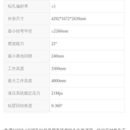
钻孔偏斜率
≤1
外形尺寸
4292*1672*2639mm
最小转弯半径
≤2260mm
爬坡能力
22°
最小离地间隙
240mm
工作高度
3300mm
最大工作高度
4800mm
液压系统额定压力
21Mpa
钻臂回转角度
0-360°