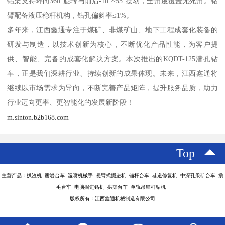
钻架支持环向360°旋转与前后-10°~55°摆动，全角度覆盖无死角。钻
臂配备液压稳杆机构，钻孔偏斜率≤1%。
多年来，江西鑫通专注于煤矿、非煤矿山、地下工程成套化装备的
研发与制造，以技术创新为核心，不断优化产品性能，为客户提
供、智能、完备的成套化解决方案。本次推出的KQDT-125潜孔钻
车，正是我们深耕行业、持续创新的成果体现。未来，江西鑫通将
继续以市场需求为导向，不断完善产品矩阵，提升服务品质，助力
行业迈向更率、更智能化的发展新阶段！
m.sinton.b2b168.com
Top
主营产品：扒渣机 凿岩台车 湿喷机械手 悬臂式掘进机 锚杆台车 巷道修复机 中深孔采矿台车 撬
毛台车 电脑掘进钻机 拱架台车 单轨吊锚杆钻机
版权所有：江西鑫通机械制造有限公司