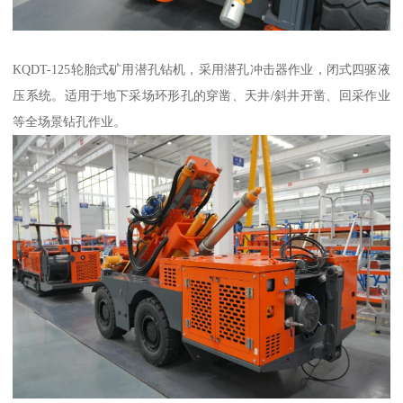
KQDT-125轮胎式矿用潜孔钻机，采用潜孔冲击器作业，闭式四驱液
压系统。适用于地下采场环形孔的穿凿、天井/斜井开凿、回采作业
等全场景钻孔作业。