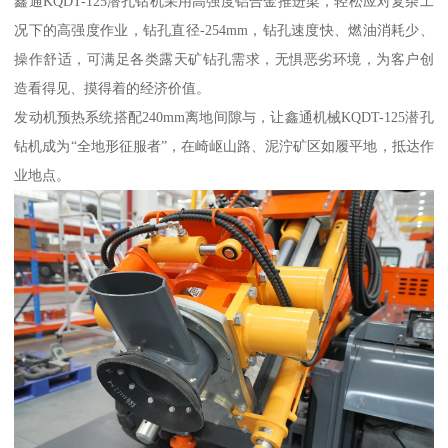
鑫通KQDT-125潜孔钻机采用高强度铝合金推进梁，轻松应对复杂工
况下的高强度作业，钻孔直径-254mm，钻孔速度快、燃油消耗少、
操作舒适，可满足各类露天矿钻孔需求，无惧恶劣环境，为客户创
造看得见、摸得着的经济价值。
发动机预热系统搭配240mm离地间隙与，让鑫通机械KQDT-125潜孔
钻机成为“全地形征服者”，在崎岖山路、泥泞矿区如履平地，抵达作
业地点。