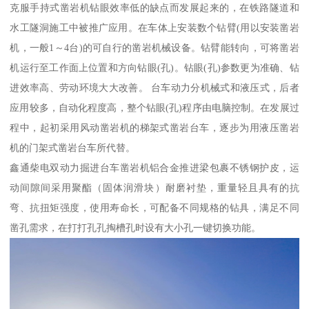
克服手持式凿岩机钻眼效率低的缺点而发展起来的，在铁路隧道和
水工隧洞施工中被推广应用。在车体上安装数个钻臂(用以安装凿岩
机，一般1～4台)的可自行的凿岩机械设备。钻臂能转向，可将凿岩
机运行至工作面上位置和方向钻眼(孔)。钻眼(孔)参数更为准确、钻
进效率高、劳动环境大大改善。 台车动力分机械式和液压式，后者
应用较多，自动化程度高，整个钻眼(孔)程序由电脑控制。在发展过
程中，起初采用风动凿岩机的梯架式凿岩台车，逐步为用液压凿岩
机的门架式凿岩台车所代替。
鑫通柴电双动力掘进台车凿岩机铝合金推进梁包裹不锈钢护皮，运
动间隙间采用聚酯（固体润滑块）耐磨衬垫，重量轻且具有的抗
弯、抗扭矩强度，使用寿命长，可配备不同规格的钻具，满足不同
凿孔需求，在打打孔孔掏槽孔时设有大小孔一键切换功能。