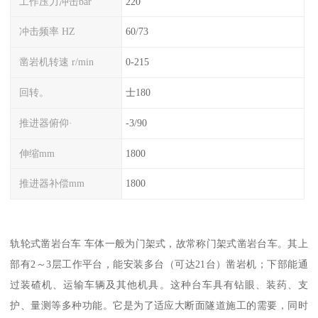
工作压力冲击bar
220
冲击频率 HZ
60/73
凿岩机转速 r/min
0-215
回转。
士180
推进器俯仰·
-3/90
伸缩mm
1800
推进器补偿mm
1800
轨轮式凿岩台车 车体一般为门架式，故常称门架式凿岩台车。其上
部有2～3层工作平台，能安装多台（可达21台）凿岩机；下部能通
过装碴机、运输车辆及其他机具。这种台车具有钻眼、装药、支
护、量测等多种功能。它是为了适应大断面隧道施工的需要，同时