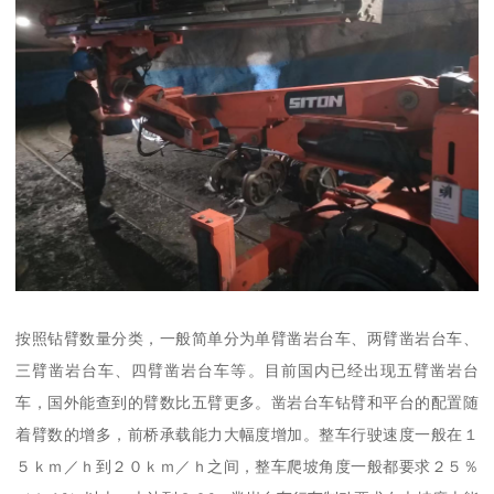
按照钻臂数量分类，一般简单分为单臂凿岩台车、两臂凿岩台车、
三臂凿岩台车、四臂凿岩台车等。目前国内已经出现五臂凿岩台
车，国外能查到的臂数比五臂更多。凿岩台车钻臂和平台的配置随
着臂数的增多，前桥承载能力大幅度增加。整车行驶速度一般在１
５ｋｍ／ｈ到２０ｋｍ／ｈ之间，整车爬坡角度一般都要求２５％