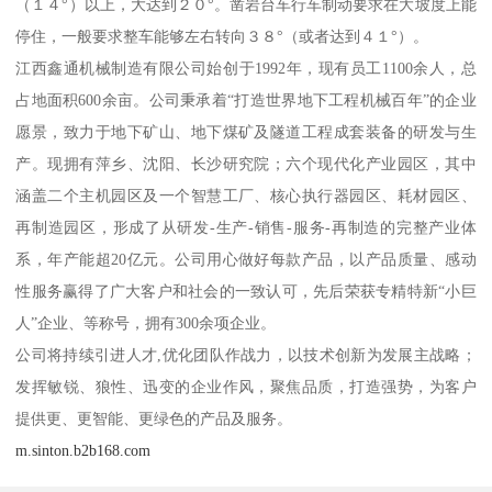
（１４°）以上，大达到２０°。凿岩台车行车制动要求在大坡度上能
停住，一般要求整车能够左右转向３８°（或者达到４１°）。
江西鑫通机械制造有限公司始创于1992年，现有员工1100余人，总
占地面积600余亩。公司秉承着“打造世界地下工程机械百年”的企业
愿景，致力于地下矿山、地下煤矿及隧道工程成套装备的研发与生
产。现拥有萍乡、沈阳、长沙研究院；六个现代化产业园区，其中
涵盖二个主机园区及一个智慧工厂、核心执行器园区、耗材园区、
再制造园区，形成了从研发-生产-销售-服务-再制造的完整产业体
系，年产能超20亿元。公司用心做好每款产品，以产品质量、感动
性服务赢得了广大客户和社会的一致认可，先后荣获专精特新“小巨
人”企业、等称号，拥有300余项企业。
公司将持续引进人才,优化团队作战力，以技术创新为发展主战略；
发挥敏锐、狼性、迅变的企业作风，聚焦品质，打造强势，为客户
提供更、更智能、更绿色的产品及服务。
m.sinton.b2b168.com