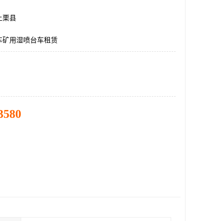
上栗县
车矿用湿喷台车租赁
3580