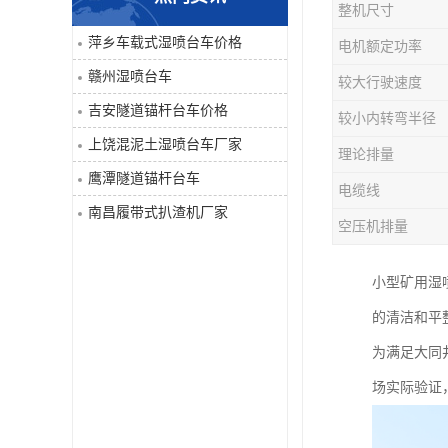
整机尺寸
单臂凿岩台车系列
萍乡车载式湿喷台车价格
电机额定功率
赣州湿喷台车
较大行驶速度
大坡度用履带扒渣机≤32度
吉安隧道锚杆台车价格
较小内转弯半径
隧道锚杆台车
上饶混泥土湿喷台车厂家
理论排量
鹰潭隧道锚杆台车
混泥土湿喷台车
电缆线
南昌履带式扒渣机厂家
空压机排量
巷道修复机
小型矿用湿
轮胎式双臂液压凿岩台车
的清洁和平
为满足大同
场实际验证