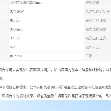
10467*2165*2500mm
整机重量
37/45KW
柴油机额定功率
9km/h
较小行驶速度
3800mm
较大喷射高度
20m³/h
泵送出口压力
50m
操作方式
8m³/min
厂家
喷台车可以实现矿山表面湿式清扫，矿山表面的灰尘、碎屑和细粒物，以
整。
井下喷浆支护需求，公司选购的鑫通HP4矿用混凝土湿喷台车抵达金川龙
，湿喷台车的喷射效果、喷射质量及车辆可靠性等获得了现场客户的一致*