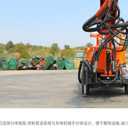
可选择分体拖泵,喷射泵送系统与车体机械手分体设计，便于解体运输,减少