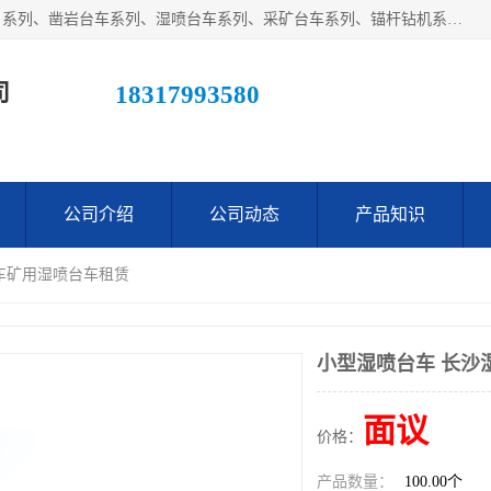
江西鑫通机械制造有限公司主营产品：履带装载机（扒渣机）系列、凿岩台车系列、湿喷台车系列、采矿台车系列、锚杆钻机系列、梭式矿车系列、电机车系列、砼搅拌运输车系列及后配套系列。公司在不断提升自身技术研发能力的同时引进德国、瑞典等国外先进技术和工艺，广泛征询用户意见，扬长避短，日趋完善和成熟，赢得了广大用户的青睐。
司
18317993580
公司介绍
公司动态
产品知识
台车矿用湿喷台车租赁
小型湿喷台车 长沙
面议
价格：
产品数量：
100.00个