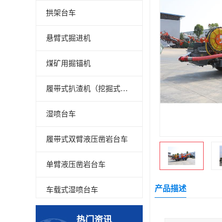
拱架台车
悬臂式掘进机
煤矿用掘锚机
履带式扒渣机（挖掘式装载机）
湿喷台车
履带式双臂液压凿岩台车
单臂液压凿岩台车
产品描述
车载式湿喷台车
多臂凿岩台车
热门资讯