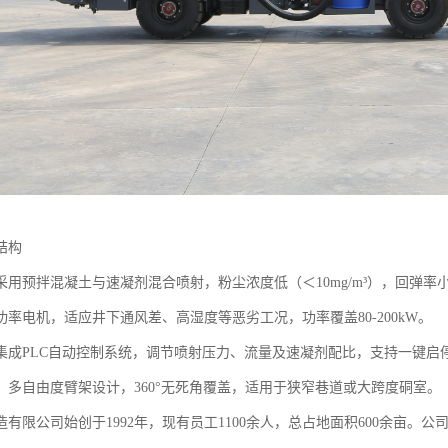
结构
采用预拌混凝土与速凝剂混合喷射，粉尘浓度低（＜10mg/m³），回弹率
功率电机，适应井下通风差、高湿度等恶劣工况，功率覆盖80-200kW。
集成PLC自动控制系统，调节喷射压力、流量及速凝剂配比，支持一键启
：多自由度臂架设计，360°无死角覆盖，适用于狭窄巷道或大跨度硐室。
有限公司始创于1992年，现有员工1100余人，总占地面积600余亩。