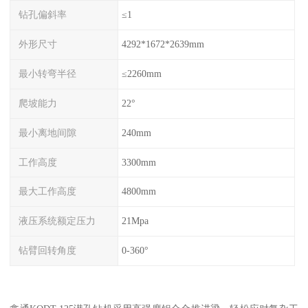
钻孔偏斜率
≤1
外形尺寸
4292*1672*2639mm
最小转弯半径
≤2260mm
爬坡能力
22°
最小离地间隙
240mm
工作高度
3300mm
最大工作高度
4800mm
液压系统额定压力
21Mpa
钻臂回转角度
0-360°