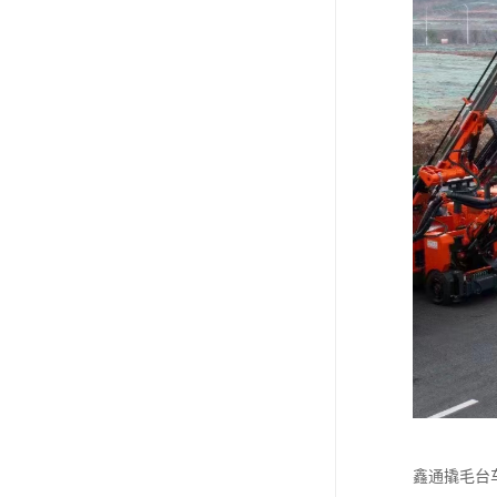
鑫通撬毛台