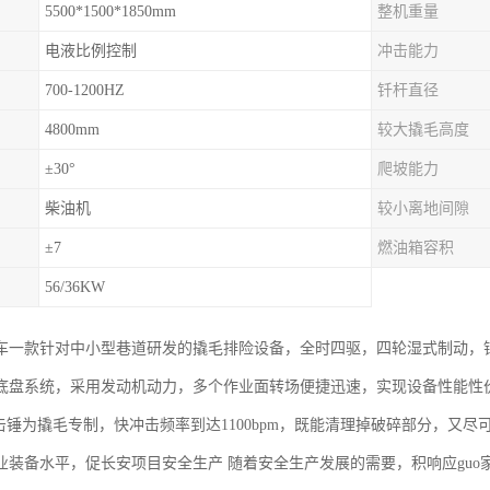
5500*1500*1850mm
整机重量
电液比例控制
冲击能力
700-1200HZ
钎杆直径
4800mm
较大撬毛高度
±30°
爬坡能力
柴油机
较小离地间隙
±7
燃油箱容积
56/36KW
车一款针对中小型巷道研发的撬毛排险设备，全时四驱，四轮湿式制动，
底盘系统，采用发动机动力，多个作业面转场便捷迅速，实现设备性能性价比大
该冲击锤为撬毛专制，快冲击频率到达1100bpm，既能清理掉破碎部分，又
业装备水平，促长安项目安全生产 随着安全生产发展的需要，积响应gu