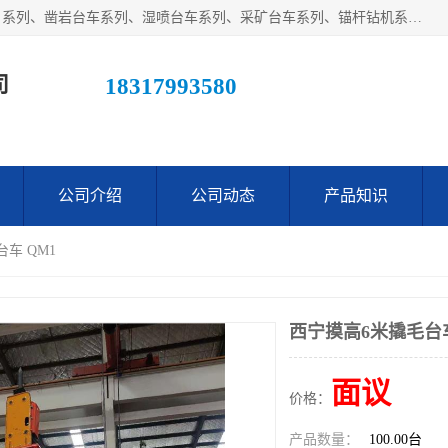
江西鑫通机械制造有限公司主营产品：履带装载机（扒渣机）系列、凿岩台车系列、湿喷台车系列、采矿台车系列、锚杆钻机系列、梭式矿车系列、电机车系列、砼搅拌运输车系列及后配套系列。公司在不断提升自身技术研发能力的同时引进德国、瑞典等国外先进技术和工艺，广泛征询用户意见，扬长避短，日趋完善和成熟，赢得了广大用户的青睐。
司
18317993580
公司介绍
公司动态
产品知识
车 QM1
西宁摸高6米撬毛台
面议
价格：
产品数量：
100.00台