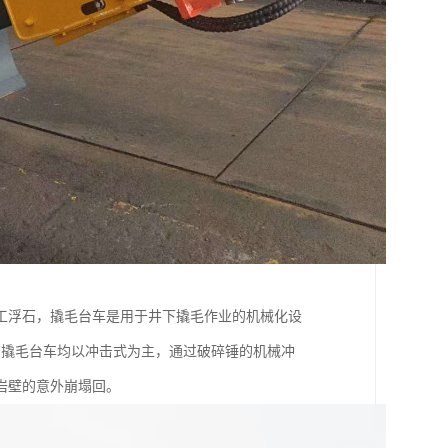
工浮石，撬毛台车是用于井下撬毛作业的机械化设
的撬毛台车均以冲击式为主，通过破碎锤的机械冲
岩壁的意外崩塌回。