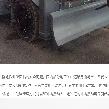
工撬毛作业所面临的安全问题，国内部分地下矿山逐渐用撬毛台车替代人
为冲击式和刮削式2种，前者主要用于硬岩，后者主要用于软岩四。国内
，机械冲击破碎清理方式对岩壁冲击震动大，毛过程的冲击震动容易引起