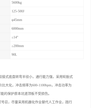
5600kg
125-500J
φ45mm
6000mm
≤14°
≥200mm
90L
铰接式底盘转弯半径小，通行能力强，采用轮胎式
化，冲击频率为600-1100bpm，冲击功率为
尽可能的保护原本坑道顶板不受损伤。
o家号召，尽量采用机器化作业替代人工作业，践行