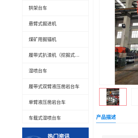
拱架台车
悬臂式掘进机
煤矿用掘锚机
履带式扒渣机（挖掘式装载机）
湿喷台车
履带式双臂液压凿岩台车
单臂液压凿岩台车
产品描述
车载式湿喷台车
多臂凿岩台车
热门资讯