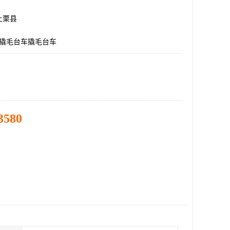
上栗县
米撬毛台车撬毛台车
3580