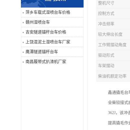
整机尺寸
单臂凿岩台车系列
萍乡车载式湿喷台车价格
控制方式
赣州湿喷台车
冲击频率
大坡度用履带扒渣机≤32度
吉安隧道锚杆台车价格
较大伸出长度
隧道锚杆台车
上饶混泥土湿喷台车厂家
工作臂摆动角度
鹰潭隧道锚杆台车
混泥土湿喷台车
驱动形式
南昌履带式扒渣机厂家
车架摆动
巷道修复机
柴油机额定功率
轮胎式双臂液压凿岩台车
鑫通撬毛台
全柴铰接式
362J，
提高撬毛作