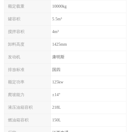
额定载重
10000kg
罐容积
5.5m³
搅拌容积
4m³
卸料高度
1425mm
发动机
康明斯
排放标准
国四
额定功率
125kw
爬坡能力
±14°
液压油箱容积
218L
燃油箱容积
150L