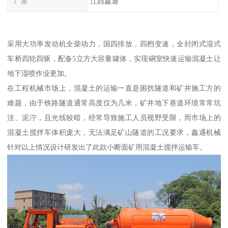
厂家
江西鑫通
采用大功率发动机全柴动力，国四排放，四档变速，全封闭式湿式
车桥四轮四驱，配备5立方大容量罐体，实现硐室快速运输混凝土让
地下湿喷作业更加。
在工程机械市场上，混凝土的运输一直是困扰隧道和矿井施工方的
难题，由于铁路隧道通常高度仅为几米，矿井地下巷道环境常常坑
洼、泥泞，且光线较暗，经常导致施工人员视野受限，而市场上的
混凝土搅拌车体积庞大，无法满足矿山隧道的工况要求，鑫通机械
针对以上情况设计研发出了此款小断面矿用混凝土搅拌运输车。