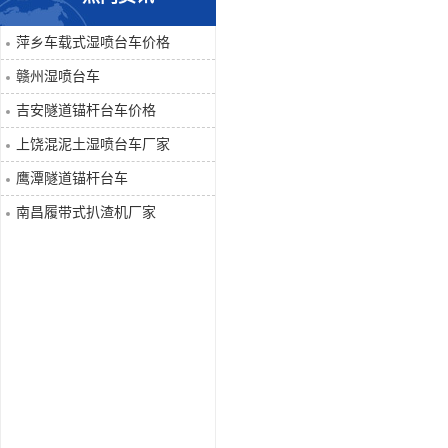
单臂凿岩台车系列
萍乡车载式湿喷台车价格
赣州湿喷台车
大坡度用履带扒渣机≤32度
吉安隧道锚杆台车价格
隧道锚杆台车
上饶混泥土湿喷台车厂家
鹰潭隧道锚杆台车
混泥土湿喷台车
南昌履带式扒渣机厂家
巷道修复机
轮胎式双臂液压凿岩台车