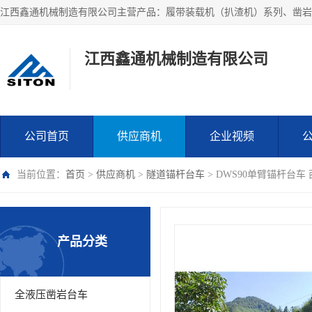
江西鑫通机械制造有限公司
公司首页
供应商机
企业视频
当前位置：
首页
>
供应商机
>
隧道锚杆台车
> DWS90单臂锚杆台
产品分类
全液压凿岩台车